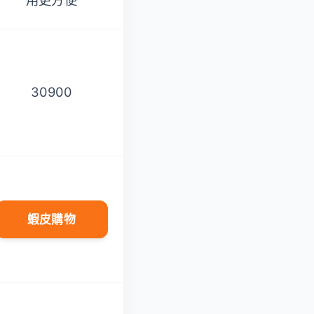
用更方便
30900
25618
蝦皮購物
蝦皮購物