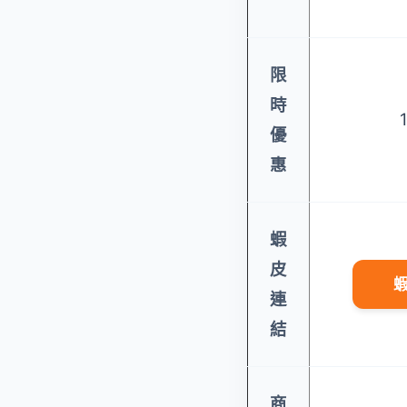
限
時
優
惠
蝦
皮
連
結
商