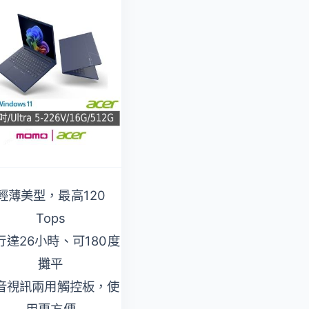
輕薄美型，最高120
Tops
Ultra 5 AI 處理器
行達26小時、可180度
可擴充第二支SSD
攤平
87%屏占比、可180度
音視訊兩用觸控板，使
攤平