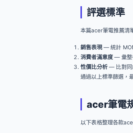
評選標準
本篇acer筆電推薦
銷售表現
— 統計 M
消費者滿意度
— 彙
性價比分析
— 比對
通過以上標準篩選，最終
acer筆
以下表格整理各款ac