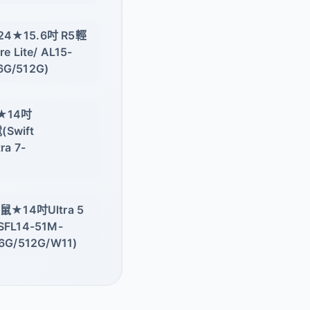
24★15.6吋 R5輕
Lite/ AL15-
6G/512G)
★14吋
Swift
ra 7-
★14吋Ultra 5
SFL14-51M-
16G/512G/W11)