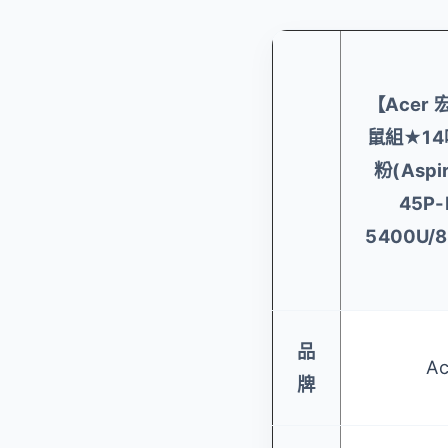
【Acer
鼠組★14
粉(Aspir
45P-
5400U/8
品
A
牌