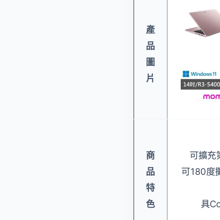
產
品
圖
片
商
可擴充
品
可180
特
色
具Cop