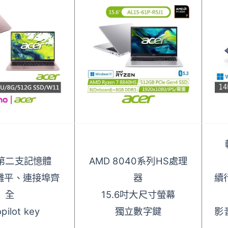
第二支記憶體
AMD 8040系列HS處理
度攤平、連接埠齊
器
續
全
15.6吋大尺寸螢幕
ilot key
獨立數字鍵
影