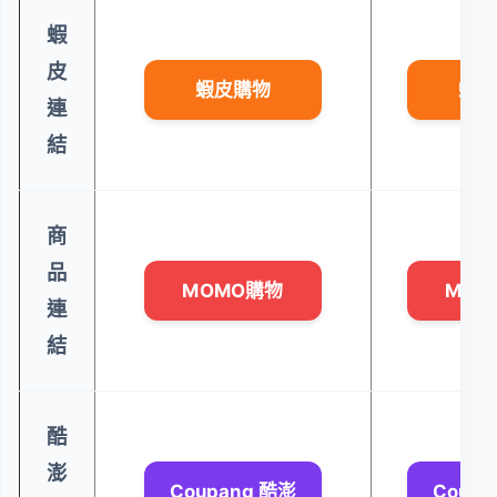
蝦
皮
蝦皮購物
蝦皮
連
結
商
品
MOMO購物
MOM
連
結
酷
澎
Coupang 酷澎
Coupa