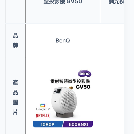
型投影機 GV50
調光投影機
坪
品
BenQ
Be
牌
產
品
圖
片