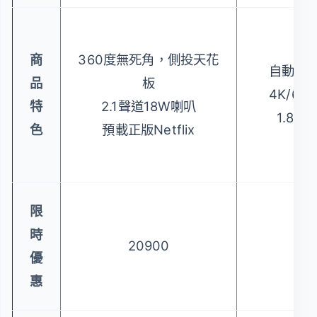
商
360度無死角，側投天花
自動對焦
品
板
4K/60
特
2.1聲道18W喇叭
1.8公
色
預載正版Netflix
限
時
20900
43
優
惠