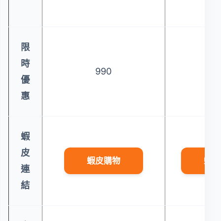
限
時
990
39
優
惠
蝦
皮
蝦皮購物
蝦皮
連
結