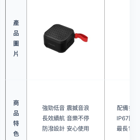
產
品
圖
片
商
強勁低音 震撼音浪
配備多功
品
長效續航 音樂不停
IP67防
特
防潑設計 安心使用
最長17
色