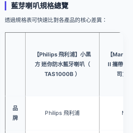
藍芽喇叭規格總覽
透過規格表可快速比對各產品的核心差異：
【Philips 飛利浦】小黑
【Marshal
方 迷你防水藍牙喇叭（
II 攜帶式
TAS1000B ）
司貨(
品
Philips 飛利浦
Mars
牌