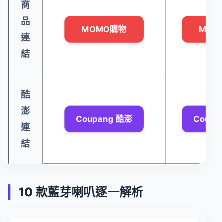
商
品
MOMO購物
MOM
連
結
酷
澎
Coupang 酷澎
Coupa
連
結
10 款藍芽喇叭逐一解析