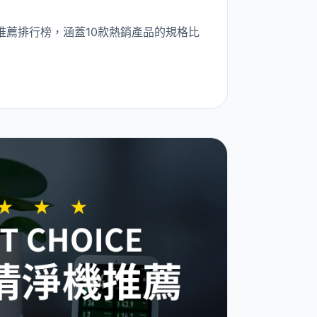
機推薦排行榜，涵蓋10款熱銷產品的規格比