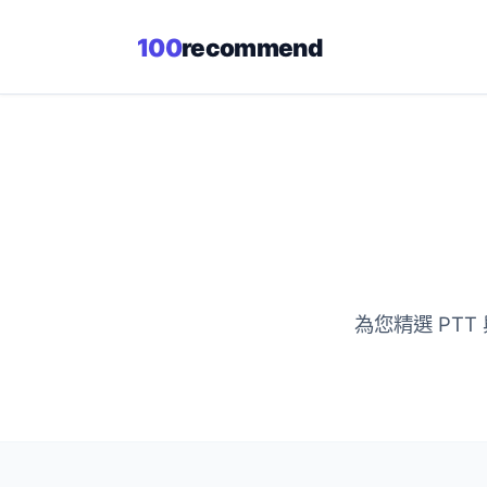
100
recommend
為您精選 PTT