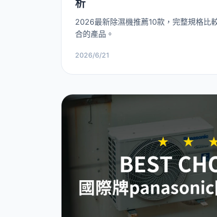
析
2026最新除濕機推薦10款，完整規格
合的產品。
2026/6/21