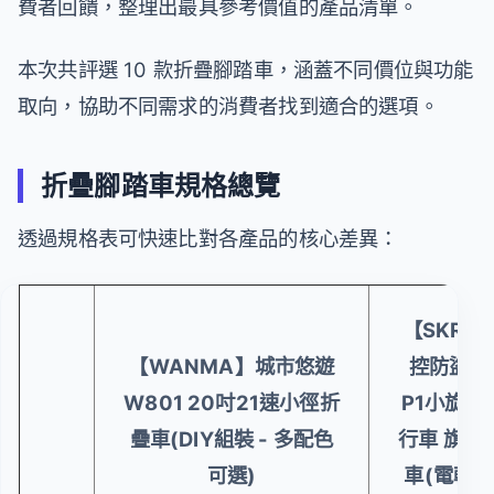
費者回饋，整理出最具參考價值的產品清單。
本次共評選 10 款折疊腳踏車，涵蓋不同價位與功能
取向，協助不同需求的消費者找到適合的選項。
折疊腳踏車規格總覽
透過規格表可快速比對各產品的核心差異：
【SKR】
【WANMA】城市悠遊
控防盜 1
W801 20吋21速小徑折
P1小旋風
疊車(DIY組裝 - 多配色
行車 旗艦
可選)
車(電輔車