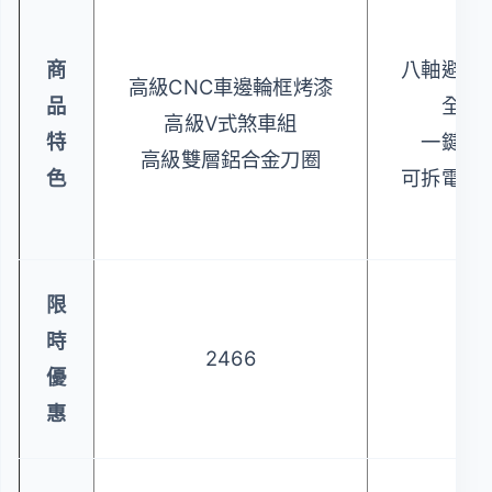
商
八軸避震
高級CNC車邊輪框烤漆
品
全一
高級V式煞車組
特
一鍵鎖
高級雙層鋁合金刀圈
色
可拆電池
限
時
2466
15
優
惠