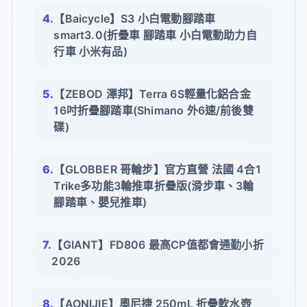
【Baicycle】S3 小白電動腳踏車
smart3.0(折疊車 腳踏車 小白電動助力自
行車 小米有品)
【ZEBOD 澤邦】Terra 6S輕量化鋁合金
16吋折疊腳踏車(Shimano 外6速/前後雙
碟)
【GLOBBER 哥輪步】官方直營 法國 4合1
Trike多功能3輪推車折疊版(滑步車、3輪
腳踏車、嬰兒推車)
【GIANT】FD806 最高CP值都會通勤小折
2026
【AONIJIE】奧尼捷 250mL 折疊軟水壺