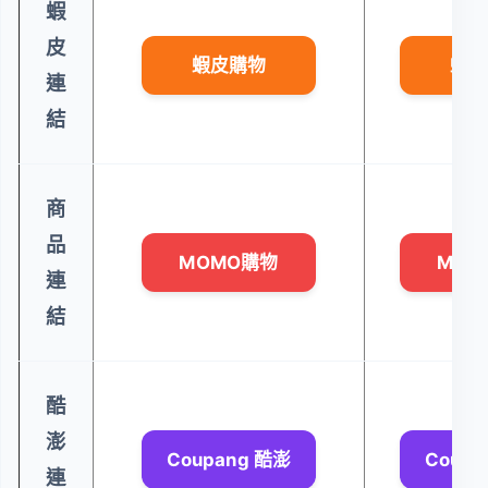
蝦
皮
蝦皮購物
蝦皮
連
結
商
品
MOMO購物
MOM
連
結
酷
澎
Coupang 酷澎
Coupa
連