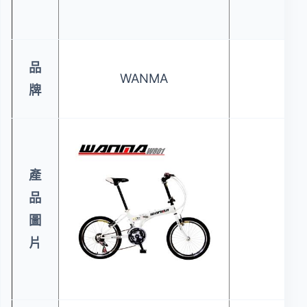
腳踏
品
WANMA
S
牌
產
品
圖
片