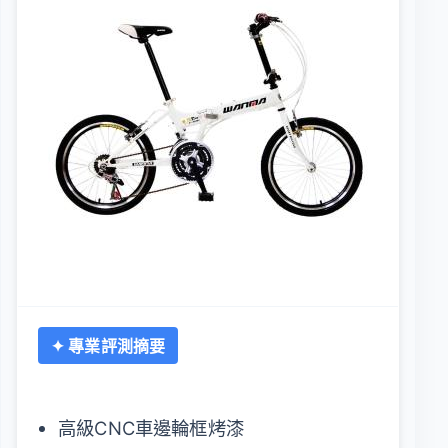
✦ 專業評測摘要
高級CNC車邊輪框烤漆