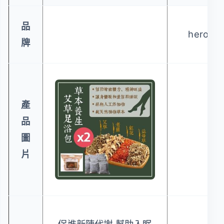
品
herohe
牌
產
品
圖
片
促進新陳代謝.幫助入眠