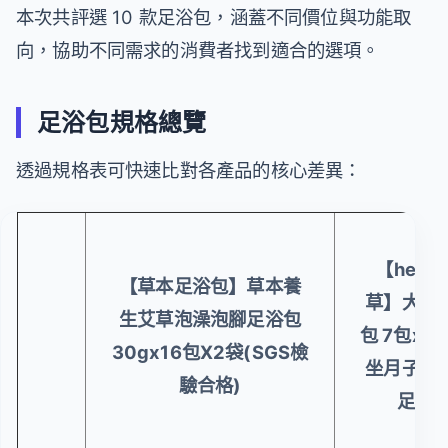
本次共評選 10 款足浴包，涵蓋不同價位與功能取
向，協助不同需求的消費者找到適合的選項。
足浴包規格總覽
透過規格表可快速比對各產品的核心差異：
【heroh
【草本足浴包】草本養
草】大風
生艾草泡澡泡腳足浴包
包 7包x4
30gx16包X2袋(SGS檢
坐月子舒
驗合格)
足浴沐