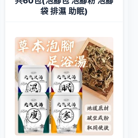
共60包(泡腳包 泡腳粉 泡腳
袋 排濕 助眠)