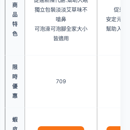
商
獨立包裝淡淡艾草味不
促進新
品
嗆鼻
安定元神
特
可泡澡可泡腳全家大小
幫助入睡
色
皆適用
限
時
709
18
優
惠
蝦
皮