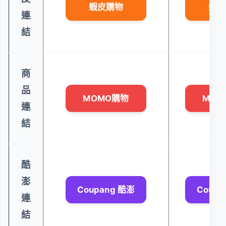
蝦皮購物
蝦皮
連
結
商
品
MOMO購物
MOM
連
結
酷
澎
Coupang 酷澎
Coupa
連
結