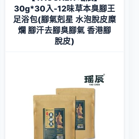
30g*30入-12味草本臭腳王
足浴包(腳氣剋星 水泡脫皮糜
爛 腳汗去腳臭腳氣 香港腳
脫皮)