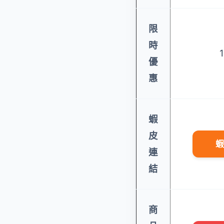
限
時
優
惠
蝦
皮
蝦
連
結
商