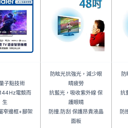
防眩光抗強光，減少眼
防
D量子點技術
睛疲勞
144Hz電競而
抗藍光，吸收紫外線 保
抗
生
護眼睛
屬窄邊框+腳架
防撞.防刮 保護昂貴液晶
防
面板