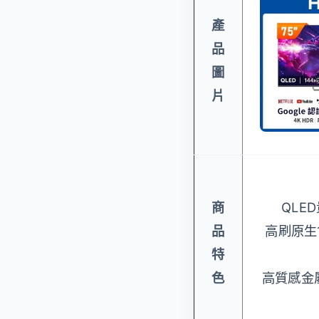
產
品
圖
片
商
QLE
品
高刷原生
特
色
高質感金