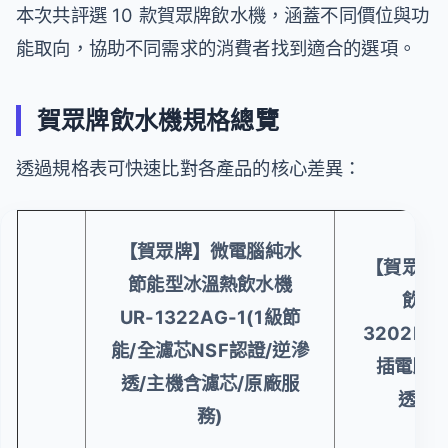
本次共評選 10 款賀眾牌飲水機，涵蓋不同價位與功
能取向，協助不同需求的消費者找到適合的選項。
賀眾牌飲水機規格總覽
透過規格表可快速比對各產品的核心差異：
【賀眾牌】微電腦純水
【賀眾牌
節能型冰溫熱飲水機
飲水機
UR-1322AG-1(1級節
3202EW
能/全濾芯NSF認證/逆滲
插電即用
透/主機含濾芯/原廠服
透/U
務)