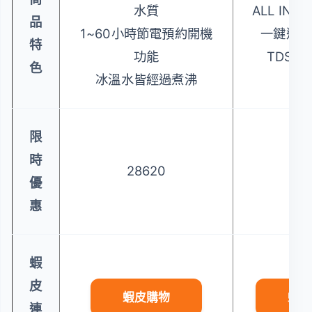
水質
ALL IN 
品
1~60小時節電預約開機
一鍵選擇
特
功能
TDS值
色
冰溫水皆經過煮沸
限
時
28620
88
優
惠
蝦
皮
蝦皮購物
蝦皮
連