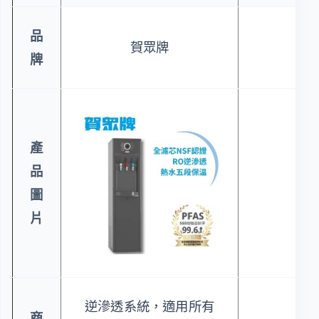
品
賀眾牌
賀
牌
產
品
圖
片
逆滲透系統，適用所有
商