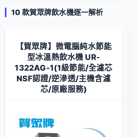
10 款賀眾牌飲水機逐一解析
【賀眾牌】微電腦純水節能
型冰溫熱飲水機 UR-
1322AG-1(1級節能/全濾芯
NSF認證/逆滲透/主機含濾
芯/原廠服務)