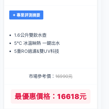
✦ 專業評測摘要
1.6公升雙飲水壺
5°C 冰溫瞬熱 一鍵出水
5重RO過濾&雙UV科技
市場參考價：
16990元
最優惠價格：16618元