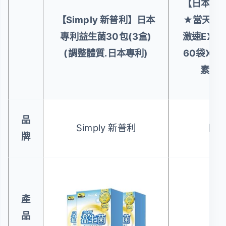
【日本味王
【Simply 新普利】日本
★當天有感
專利益生菌30包(3盒)
激速EX益
(調整體質.日本專利)
60袋X2
素、藤
品
Simply 新普利
日本
牌
產
品