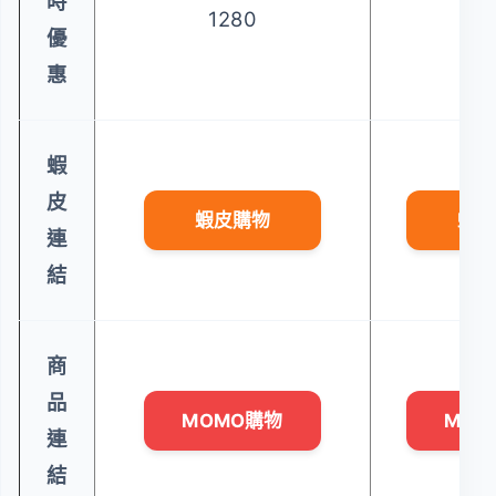
時
1280
15
優
惠
蝦
皮
蝦皮購物
蝦皮
連
結
商
品
MOMO購物
MOM
連
結