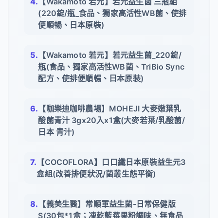
【Wakamoto 若元】若元益生菌 三瓶組
(220錠/瓶_食品、獨家高活性WB菌、使排
便順暢、日本原裝)
【Wakamoto 若元】若元益生菌_220錠/
瓶(食品、獨家高活性WB菌、TriBio Sync
配方、使排便順暢、日本原裝)
【咖樂迪咖啡農場】MOHEJI 大麥嫩葉乳
酸菌青汁 3gx20入x1盒(大麥若葉/乳酸菌/
日本 青汁)
【COCOFLORA】口口纖日本原裝益生元3
盒組(改善排便狀況/菌叢生態平衡)
【義美生醫】常順軍益生菌-日常保健版
S(30包*1盒；凍乾藍莓果粉調味、無食品