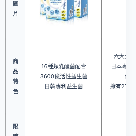
圖
片
六大黃金
商
16種類乳酸菌配合
日本專利
品
3600億活性益生菌
促進
特
日韓專利益生菌
擁有27項
色
限