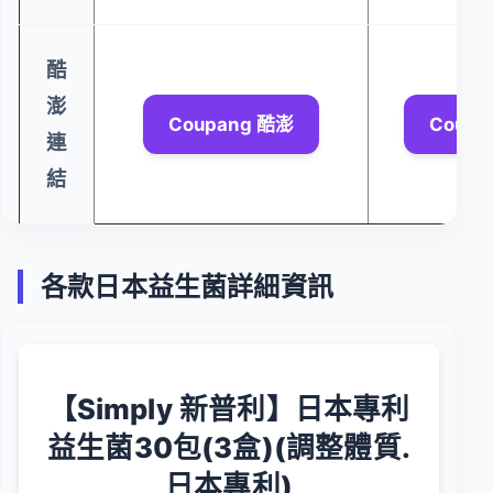
酷
澎
Coupang 酷澎
Coupa
連
結
各款日本益生菌詳細資訊
【Simply 新普利】日本專利
益生菌30包(3盒)(調整體質.
日本專利)