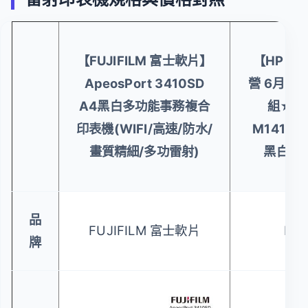
【FUJIFILM 富士軟片】
【HP 惠
ApeosPort 3410SD
營 6月限
A4黑白多功能事務複合
組★Las
印表機(WIFI/高速/防水/
M141w 
畫質精細/多功雷射)
黑白雷
品
FUJIFILM 富士軟片
HP
牌