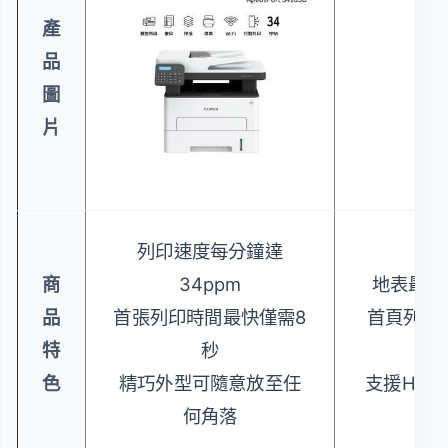
產
品
圖
片
列印速度每分鐘達
商
34ppm
地表最小
品
首張列印時間最快僅需8
首頁列印(
特
秒
8.
色
精巧外型可隨意放至任
支援HP Sm
何角落