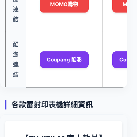
MOMO購物
MOM
連
結
酷
澎
Coupang 酷澎
Coupa
連
結
各款雷射印表機詳細資訊