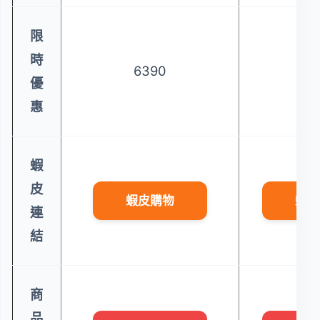
限
時
6390
56
優
惠
蝦
皮
蝦皮購物
蝦皮
連
結
商
品