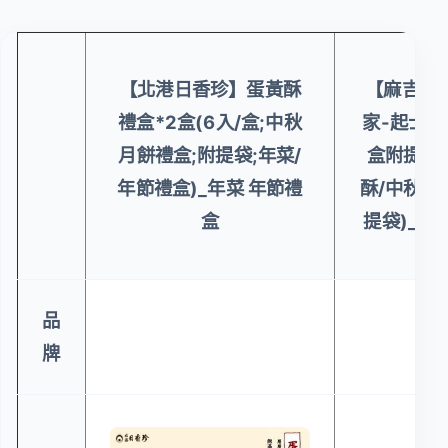
【北港日香珍】蛋黃酥
【麻吉爸
禮盒*2盒(6入/盒;中秋
家-起士贏
月餅禮盒;附提袋;年菜/
盒附提袋(
年節禮盒)_年菜 年節禮
酥/中秋/送
盒
提袋)_年
品
牌