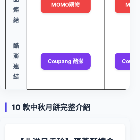
MOMO購物
MOM
連
結
酷
澎
Coupang 酷澎
Coupa
連
結
10 款中秋月餅完整介紹