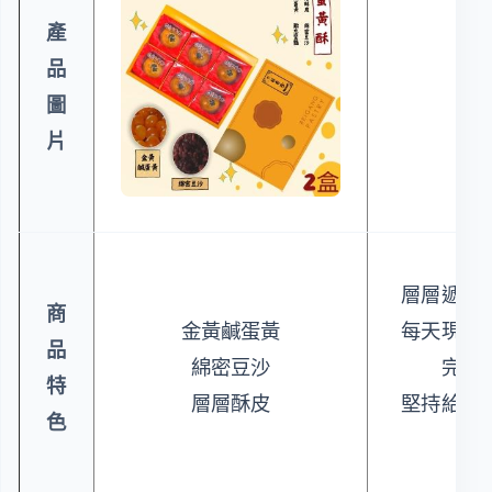
產
品
圖
片
層層遞進
商
金黃鹹蛋黃
每天現做
品
綿密豆沙
完明
特
層層酥皮
堅持給客
色
產