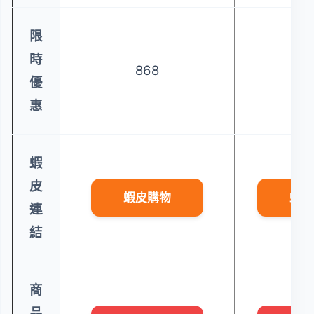
限
時
868
4
優
惠
蝦
皮
蝦皮購物
蝦皮
連
結
商
品