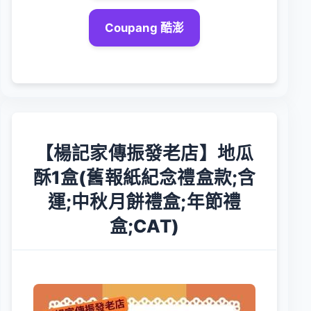
Coupang 酷澎
【楊記家傳振發老店】地瓜
酥1盒(舊報紙紀念禮盒款;含
運;中秋月餅禮盒;年節禮
盒;CAT)