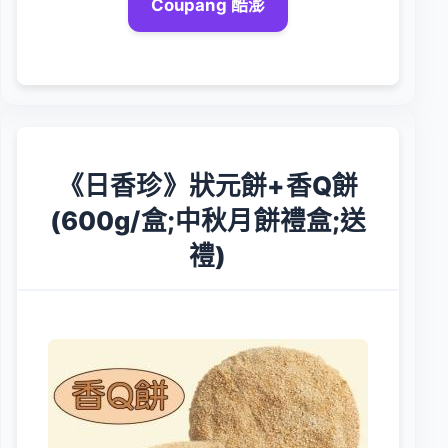
Coupang 酷澎
《日香珍》狀元餅+香Q餅
(600g/盒;中秋月餅禮盒;送
禮)