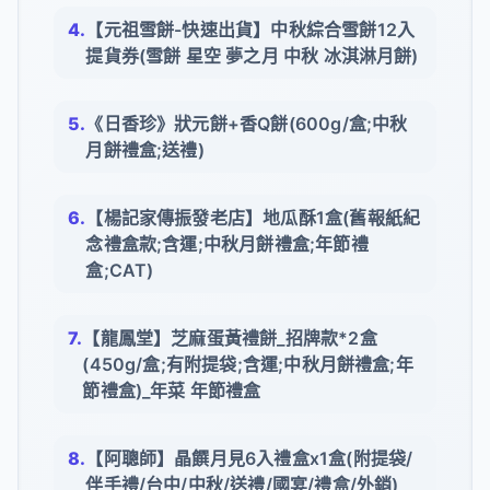
【元祖雪餅-快速出貨】中秋綜合雪餅12入
提貨券(雪餅 星空 夢之月 中秋 冰淇淋月餅)
《日香珍》狀元餅+香Q餅(600g/盒;中秋
月餅禮盒;送禮)
【楊記家傳振發老店】地瓜酥1盒(舊報紙紀
念禮盒款;含運;中秋月餅禮盒;年節禮
盒;CAT)
【龍鳳堂】芝麻蛋黃禮餅_招牌款*2盒
(450g/盒;有附提袋;含運;中秋月餅禮盒;年
節禮盒)_年菜 年節禮盒
【阿聰師】晶饌月見6入禮盒x1盒(附提袋/
伴手禮/台中/中秋/送禮/國宴/禮盒/外銷)_