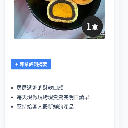
✦ 專業評測摘要
層層遞進的酥軟口感
每天現做現烤現賣賣完明日請早
堅持給客人最新鮮的產品