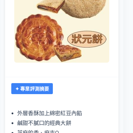
✦ 專業評測摘要
外層香酥加上綿密紅豆內餡
鹹甜不膩口的經典大餅
芝麻的香、麻吉Q