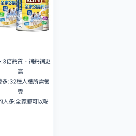
多:3倍鈣質、補鈣補更
羊奶蛋白 細緻好消化
高
高鈣好吸收的溫和羊
養多:32種人體所需營
奶
養
國際風味、品質標章
的人多:全家都可以喝
雙認證