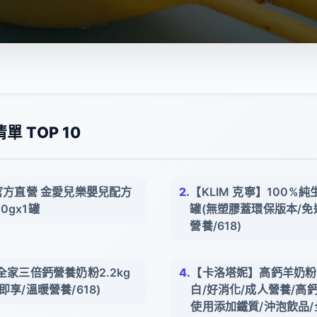
 TOP 10
】官方直營 金愛兒樂嬰兒配方
【KLIM 克寧】100%純生
0gx1罐
罐(無塑膠蓋環保版本/免
營養/618)
】全家三倍鈣營養奶粉2.2kg
【卡洛塔妮】高鈣羊奶粉8
即享/溫暖營養/618)
白/好消化/成人營養/高鈣
使用添加鐵質/沖泡飲品/