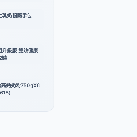
純生乳奶粉隨手包
認證升級版 雙效健康
2罐
活高鈣奶粉750gX6
18)