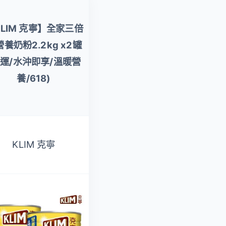
【卡洛塔妮】高鈣羊
LIM 克寧】全家三倍
奶粉800gX2罐(優蛋
養奶粉2.2kg x2罐
白/好消化/成人營養/
免運/水沖即享/溫暖營
高鈣奶粉/100%生乳
養/618)
使用添加鐵質/沖泡飲
品/全家喝)
KLIM 克寧
Karihome 卡洛塔妮