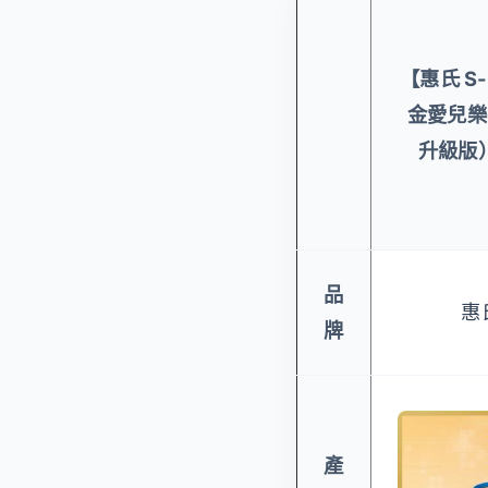
【惠氏 S
金愛兒樂
升級版）
品
惠氏
牌
產