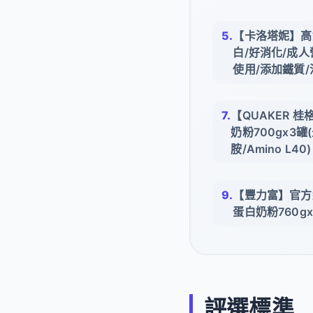
【卡洛塔妮】高鈣
白/好消化/成人
使用/添加鐵質/
【QUAKER 
奶粉700gx3
胺/Amino L40)
【豐力富】官方
蛋白奶粉760g
評選標準