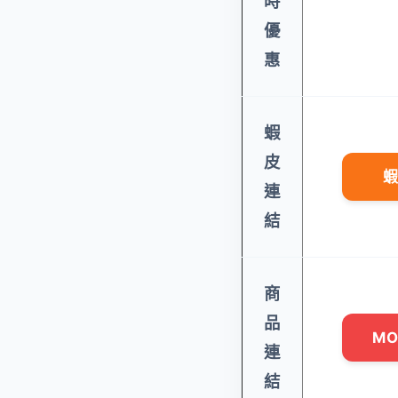
時
優
惠
蝦
皮
蝦
連
結
商
品
M
連
結