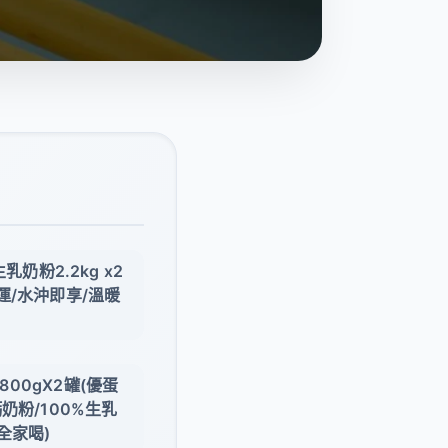
乳奶粉2.2kg x2
運/水沖即享/溫暖
00gX2罐(優蛋
奶粉/100%生乳
全家喝)