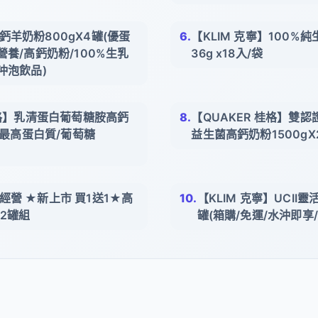
羊奶粉800gX4罐(優蛋
【KLIM 克寧】100%
營養/高鈣奶粉/100%生乳
36g x18入/袋
沖泡飲品)
桂格】乳清蛋白葡萄糖胺高鈣
【QUAKER 桂格】雙
罐(最高蛋白質/葡萄糖
益生菌高鈣奶粉1500gX
經營 ★新上市 買1送1★高
【KLIM 克寧】UCII靈
x2罐組
罐(箱購/免運/水沖即享/6