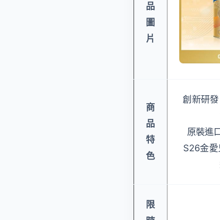
品
圖
片
創新研發
商
品
原裝進
特
S26金愛
色
限