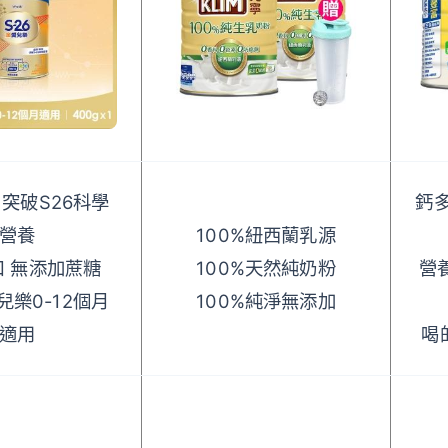
 突破S26科學
鈣
營養
100%紐西蘭乳源
口 無添加蔗糖
100%天然純奶粉
營
兒樂0-12個月
100%純淨無添加
適用
喝