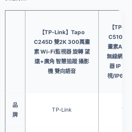
【TP-Li
【TP-Link】Tapo
C510W 
C245D 雙2K 300萬畫
畫素AI偵
素 Wi-Fi監視器 旋轉 望
無線網路攝
遠+廣角 智慧追蹤 攝影
器 IP C
機 雙向語音
視/IP65防
品
TP-Link
TP-
牌