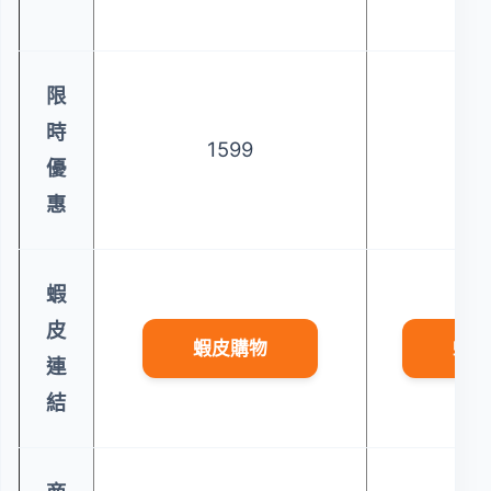
限
時
1599
14
優
惠
蝦
皮
蝦皮購物
蝦皮
連
結