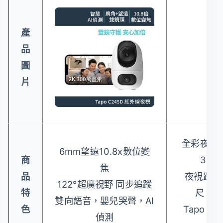
產
品
圖
片
全彩夜視
6mm望遠10.8x數位變
商
360
焦
品
夜視距離
122°超廣視野 同步追蹤
特
尺，雙
雙向語音，嬰兒哭聲，AI
色
Tapo A
偵測