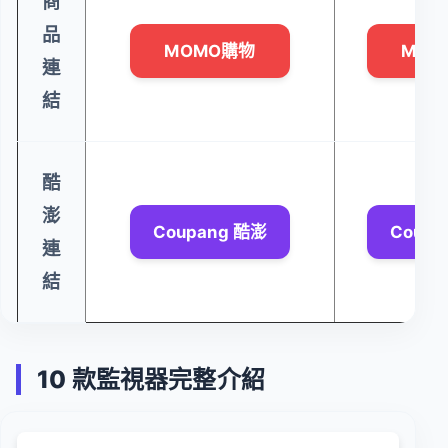
商
品
MOMO購物
MOM
連
結
酷
澎
Coupang 酷澎
Coupa
連
結
10 款監視器完整介紹