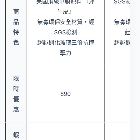
美國頂級車膜原料 『犀
SGS檢驗
商
牛皮』
達3
品
無毒環保安全材質，經
無毒環保
特
SGS檢測
經SG
色
超越鋼化玻璃三倍抗撞
超越鋼化
擊力
撞
限
時
890
9
優
惠
蝦