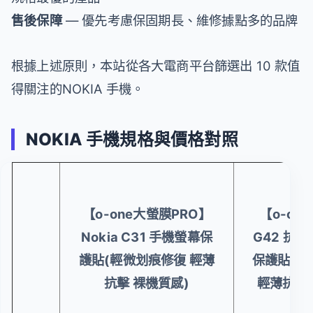
售後保障
— 優先考慮保固期長、維修據點多的品牌
根據上述原則，本站從各大電商平台篩選出 10 款值
得關注的NOKIA 手機。
NOKIA 手機規格與價格對照
【o-one大螢膜PRO】
【o-one
Nokia C31 手機螢幕保
G42 抗
護貼(輕微划痕修復 輕薄
保護貼(輕
抗擊 裸機質感)
輕薄抗擊 