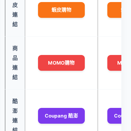
皮
蝦皮購物
蝦皮
連
結
商
品
MOMO購物
MOM
連
結
酷
澎
Coupang 酷澎
Coupa
連
結