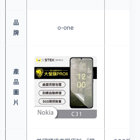
品
o-one
o-
牌
產
品
圖
片