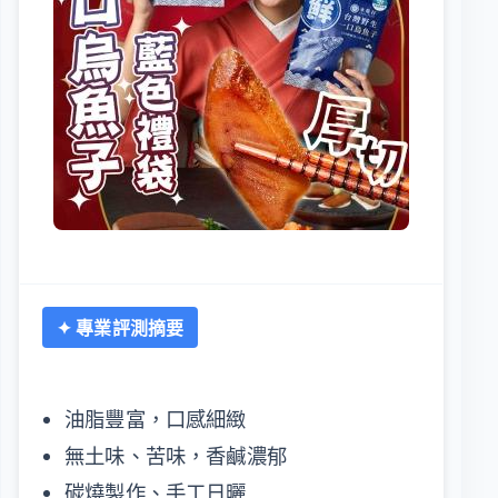
✦ 專業評測摘要
油脂豐富，口感細緻
無土味、苦味，香鹹濃郁
碳燒製作、手工日曬