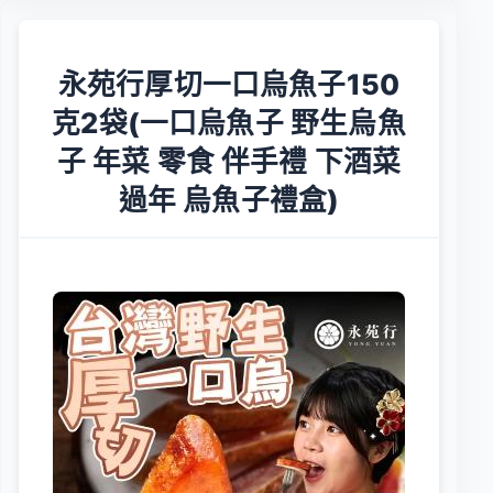
永苑行厚切一口烏魚子150
克2袋(一口烏魚子 野生烏魚
子 年菜 零食 伴手禮 下酒菜
過年 烏魚子禮盒)