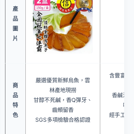
產
品
圖
片
含豐富油
嚴選優質新鮮烏魚，雲
商
林產地現撈
品
香鹹濃郁
甘醇不死鹹，香Q彈牙、
特
味、
齒頰留香
色
經手工日
SGS多項檢驗合格認證