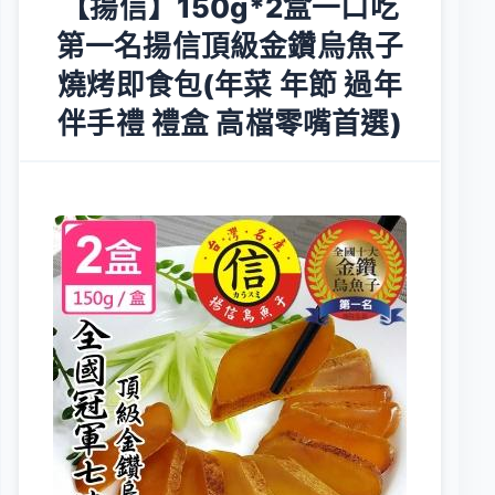
【揚信】150g*2盒一口吃
第一名揚信頂級金鑽烏魚子
燒烤即食包(年菜 年節 過年
伴手禮 禮盒 高檔零嘴首選)