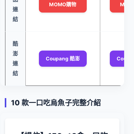
MOMO購物
MOM
連
結
酷
澎
Coupang 酷澎
Coupa
連
結
10 款一口吃烏魚子完整介紹