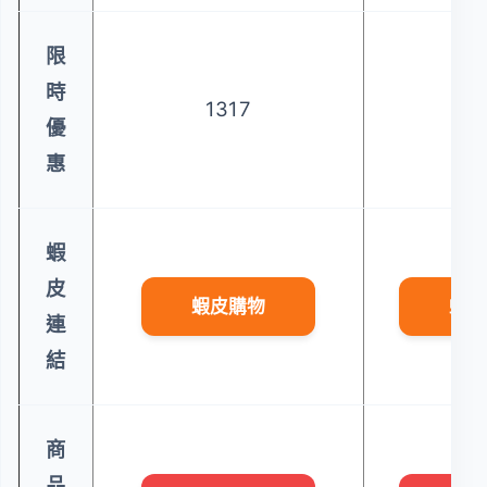
限
時
1317
9
優
惠
蝦
皮
蝦皮購物
蝦皮
連
結
商
品