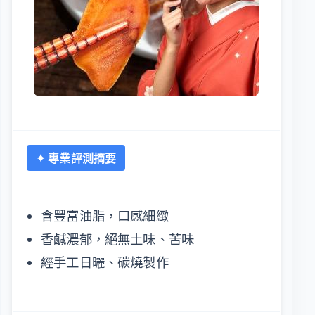
✦ 專業評測摘要
含豐富油脂，口感細緻
香鹹濃郁，絕無土味、苦味
經手工日曬、碳燒製作