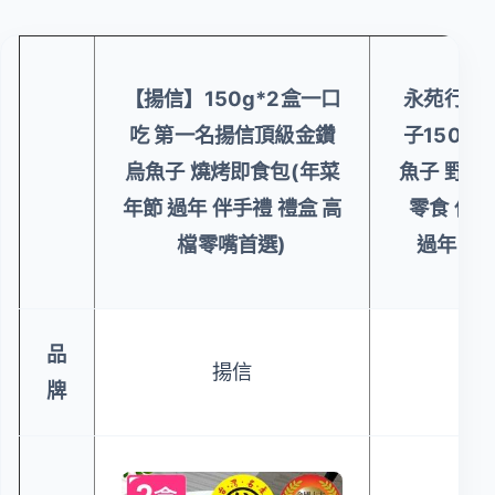
【揚信】150g*2盒一口
永苑行厚
吃 第一名揚信頂級金鑽
子150克
烏魚子 燒烤即食包(年菜
魚子 野生
年節 過年 伴手禮 禮盒 高
零食 伴手
檔零嘴首選)
過年 烏
品
揚信
牌