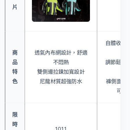
片
自體收納設
商
透氣內布網設計，舒適
品
不悶熱
調節鬆緊寬
特
雙側邊拉鍊加寬設計
著
色
尼龍材質超強防水
褲側面下
可自
限
時
1011
5