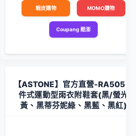
蝦皮購物
MOMO購物
Coupang 酷澎
【ASTONE】官方直營-RA505兩
件式運動型雨衣附鞋套(黑/螢光
黃、黑蒂芬妮綠、黑藍、黑紅)