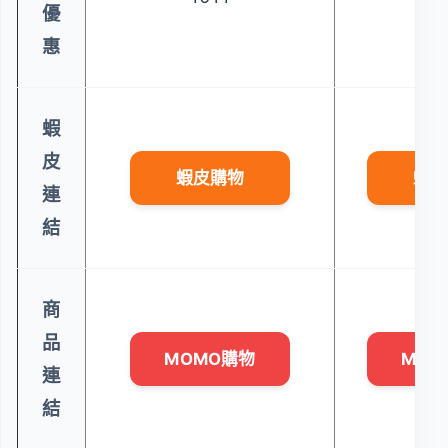
優
惠
蝦
皮
蝦皮購物
蝦皮
連
結
商
品
MOMO購物
MOM
連
結