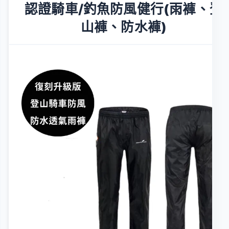
認證騎車/釣魚防風健行(雨褲、登
山褲、防水褲)