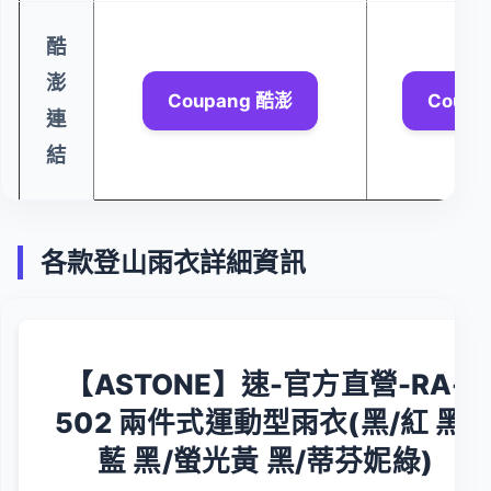
酷
澎
Coupang 酷澎
Coupa
連
結
各款登山雨衣詳細資訊
【ASTONE】速-官方直營-RA-
502 兩件式運動型雨衣(黑/紅 黑/
藍 黑/螢光黃 黑/蒂芬妮綠)