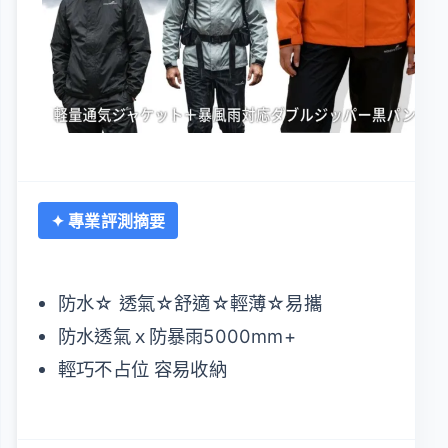
✦ 專業評測摘要
防水☆ 透氣☆舒適☆輕薄☆易攜
防水透氣ｘ防暴雨5000mm+
輕巧不占位 容易收納