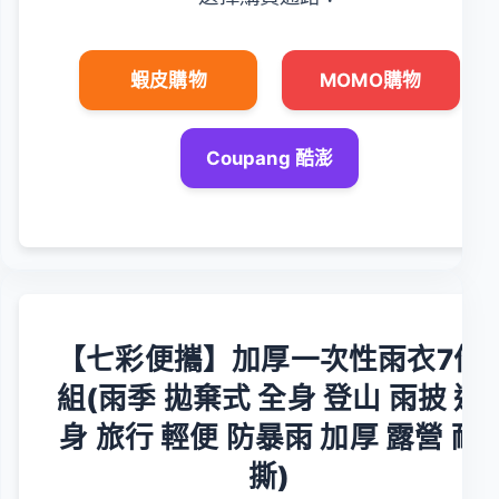
蝦皮購物
MOMO購物
Coupang 酷澎
【七彩便攜】加厚一次性雨衣7件
組(雨季 拋棄式 全身 登山 雨披 連
身 旅行 輕便 防暴雨 加厚 露營 耐
撕)