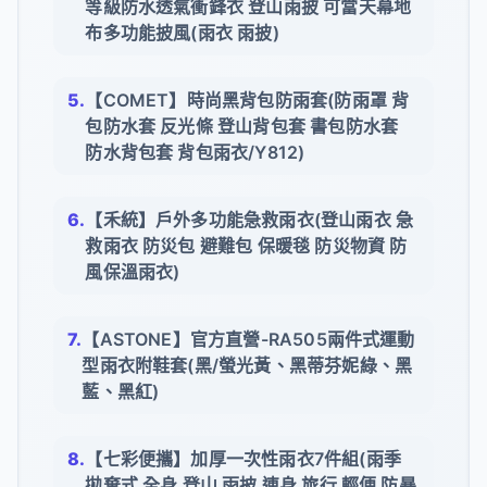
等級防水透氣衝鋒衣 登山雨披 可當天幕地
布多功能披風(雨衣 雨披)
【COMET】時尚黑背包防雨套(防雨罩 背
包防水套 反光條 登山背包套 書包防水套
防水背包套 背包雨衣/Y812)
【禾統】戶外多功能急救雨衣(登山雨衣 急
救雨衣 防災包 避難包 保暖毯 防災物資 防
風保溫雨衣)
【ASTONE】官方直營-RA505兩件式運動
型雨衣附鞋套(黑/螢光黃、黑蒂芬妮綠、黑
藍、黑紅)
【七彩便攜】加厚一次性雨衣7件組(雨季
拋棄式 全身 登山 雨披 連身 旅行 輕便 防暴