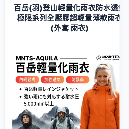
百岳(羽)登山輕量化雨衣防水透氣
極限系列全壓膠超輕量薄款雨衣
(外套 雨衣)