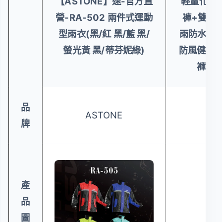
【ASTONE】速-官方直
輕量化收
營-RA-502 兩件式運動
褲+雙拉
型雨衣(黑/紅 黑/藍 黑/
雨防水認證
螢光黃 黑/蒂芬妮綠)
防風健行(
褲、防
品
ASTONE
牌
產
品
圖