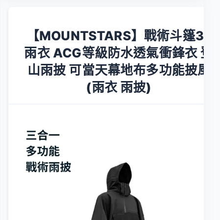
【MOUNTSTARS】戰術斗篷3L
雨衣 ACG等級防水透氣衝鋒衣 登
山雨披 可當天幕地布多功能披風
(雨衣 雨披)