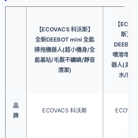
【ECOV
【ECOVACS 科沃斯】
斯】全
全新DEEBOT mini 全能
DEEBOT 
掃拖機器人(超小機身/全
噴溶增壓
能基站/毛髮不纏繞/靜音
器人(高壓
清潔)
水/氮化
品
ECOVACS 科沃斯
ECOVA
牌