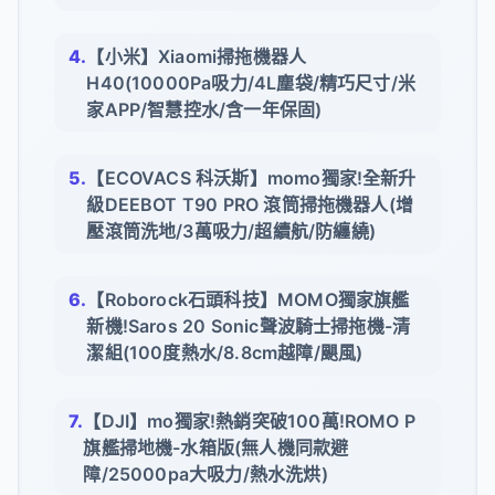
【小米】Xiaomi掃拖機器人
H40(10000Pa吸力/4L塵袋/精巧尺寸/米
家APP/智慧控水/含一年保固)
【ECOVACS 科沃斯】momo獨家!全新升
級DEEBOT T90 PRO 滾筒掃拖機器人(增
壓滾筒洗地/3萬吸力/超續航/防纏繞)
【Roborock石頭科技】MOMO獨家旗艦
新機!Saros 20 Sonic聲波騎士掃拖機-清
潔組(100度熱水/8.8cm越障/颶風)
【DJI】mo獨家!熱銷突破100萬!ROMO P
旗艦掃地機-水箱版(無人機同款避
障/25000pa大吸力/熱水洗烘)