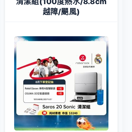
清潔組(100度熱水/8.8cm
越障/颶風)