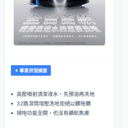
✦ 專業評測摘要
高壓噴射清潔液水，先預溶再洗地
32路滾筒增壓洗地拒絕以髒拖髒
掃拖功能全開，也沒有續航焦慮