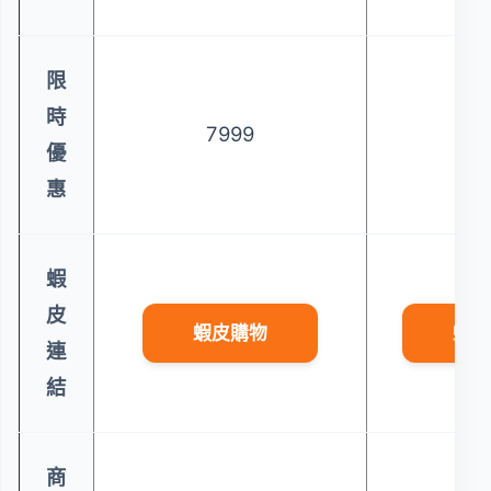
限
時
7999
29
優
惠
蝦
皮
蝦皮購物
蝦皮
連
結
商