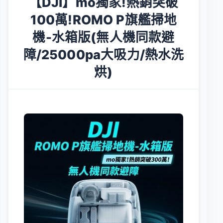
【DJI】mo獨家!熱銷突破
100萬!ROMO P旗艦掃地
機-水箱版(無人機同款避
障/25000pa大吸力/熱水洗
烘)