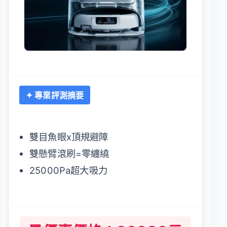
✦ 專業評測摘要
雙目魚眼x頂規避障
雙懸臂滾刷=零纏繞
25000Pa超大吸力