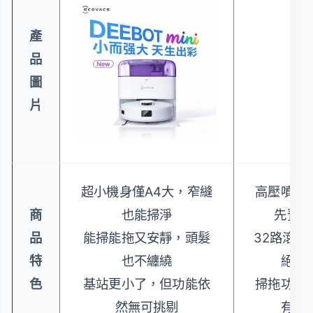
產
品
圖
片
超小機身僅A4大，窄縫
高壓噴射
商
也能掃淨
先預溶
品
能掃能拖又安靜，頭髮
32路滾筒
特
也不纏繞
絕以
色
基站更小了，但功能依
掃拖功能
然無可挑剔
有續