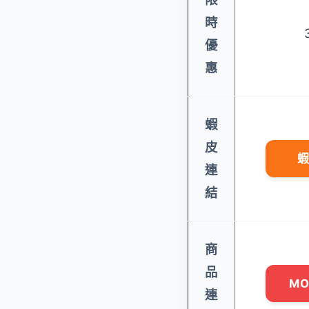
時
優
惠
蝦
皮
蝦
連
結
商
品
M
連