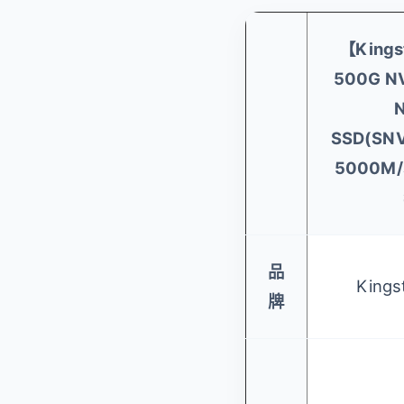
【King
500G N
SSD(SN
5000M
品
King
牌