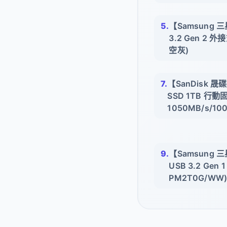
【Samsung 三星
3.2 Gen 2
空灰)
【SanDisk 晟碟】
SSD 1TB 行
1050MB/s/10
【Samsung 三星
USB 3.2 Ge
PM2T0G/WW