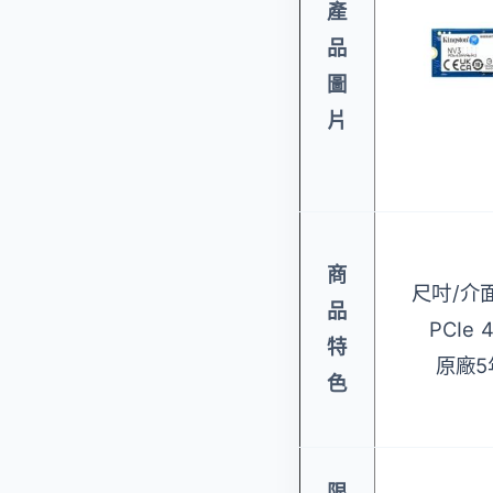
產
品
圖
片
商
尺吋/介面
品
PCIe 
特
原廠5
色
限