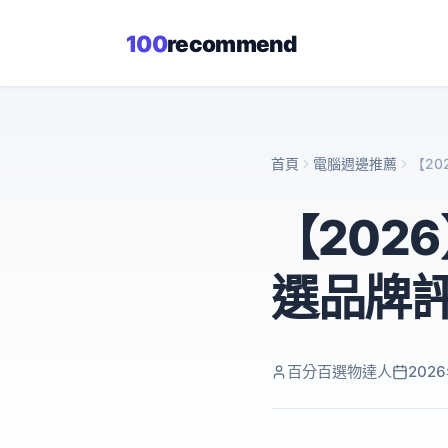
100
recommend
首頁
電腦週邊推薦
【2
【202
選品牌
百分百選物達人
202