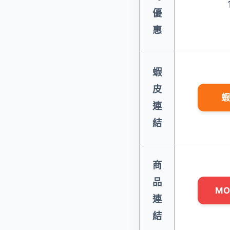
優
惠
蝦
皮
蝦
連
結
商
品
M
連
結