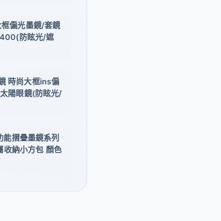
大框偏光墨鏡/套鏡
400(防眩光/遮
 時尚大框ins偏
式太陽眼鏡(防眩光/
者多功能摺疊墨鏡系列
屬收納小方包 顏色