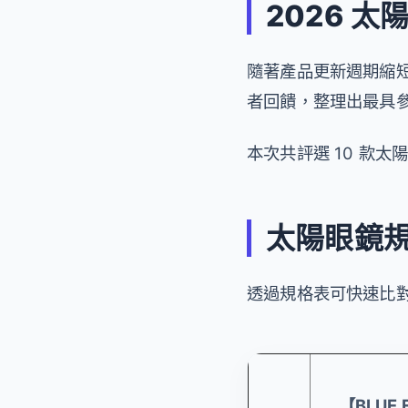
2026 
隨著產品更新週期縮
者回饋，整理出最具
本次共評選 10 款
太陽眼鏡
透過規格表可快速比
【BLUE 