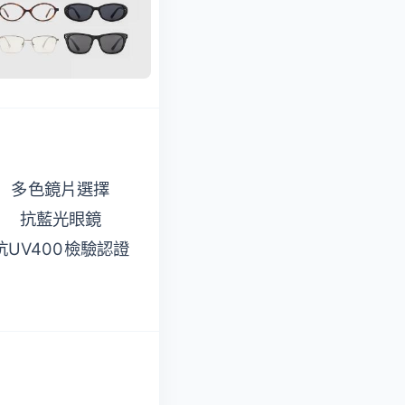
抗UV400有效阻隔紫
外線傷害
多色鏡片選擇
輕量彈性材質，安全
抗藍光眼鏡
鏡架不易損壞
抗UV400檢驗認證
偏光鏡片，讓強烈眩
光變得柔和