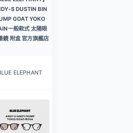
DY-S DUSTIN BIN
時尚多款任選兒童專
UMP GOAT YOKO
用輕量矽膠彈性太陽
AIN一般款式 太陽眼
眼鏡(台灣品牌
墨鏡 附盒 官方旗艦店
UV400偏光墨鏡)
BLUE ELEPHANT
ALEGANT