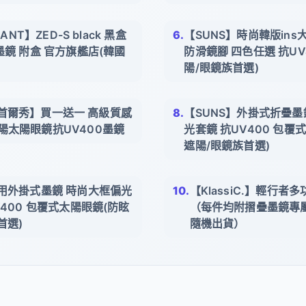
ANT】ZED-S black 黑盒
【SUNS】時尚韓版ins
墨鏡 附盒 官方旗艦店(韓國
防滑鏡腳 四色任選 抗UV
陽/眼鏡族首選)
ow 首爾秀】買一送一 高級質感
【SUNS】外掛式折疊墨鏡
陽太陽眼鏡抗UV400墨鏡
光套鏡 抗UV400 包覆
遮陽/眼鏡族首選)
視用外掛式墨鏡 時尚大框偏光
【KlassiC.】輕行
V400 包覆式太陽眼鏡(防眩
（每件均附摺疊墨鏡專
首選)
隨機出貨）