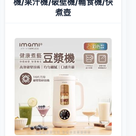
機/果汁機/破壁機/輔食機/快
煮壺