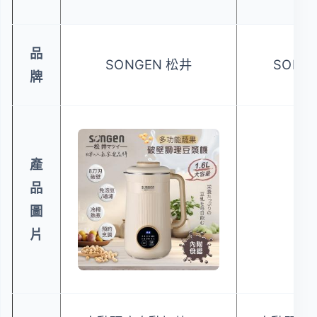
品
SONGEN 松井
SONG
牌
產
品
圖
片