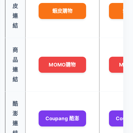
皮
蝦皮購物
蝦皮
連
結
商
品
MOMO購物
MOM
連
結
酷
澎
Coupang 酷澎
Coupa
連
結