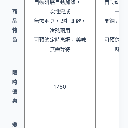
自動研磨自動加熱，一
自動研磨
商
次性完成
一次
品
無需泡豆，即打即飲，
晶鋼刀片
特
冷熱兩用
免
色
可預約定時烹調，美味
可預約定
無需等待
味無
限
時
1780
14
優
惠
蝦