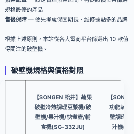
規格最優的產品
售後保障
— 優先考慮保固期長、維修據點多的品牌
根據上述原則，本站從各大電商平台篩選出 10 款值
得關注的破壁機。
破壁機規格與價格對照
【SONGEN 松井】蔬果
【SONGE
破壁冷熱調理豆漿機/破
功能蔬果
壁機/果汁機/快煮壺/輔
壁調理機/
食機(SG-332JU)
汁機(SG-