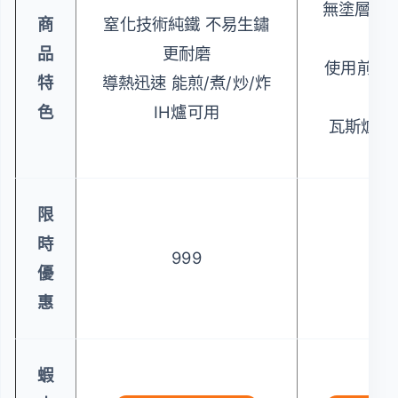
無塗層加工
商
窒化技術純鐵 不易生鏽
清
品
更耐磨
使用前無
特
導熱迅速 能煎/煮/炒/炸
步
色
IH爐可用
瓦斯爐/I
限
時
999
5
優
惠
蝦