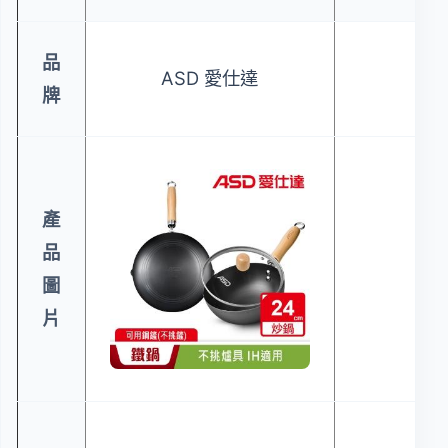
品
ASD 愛仕達
IR
牌
產
品
圖
片