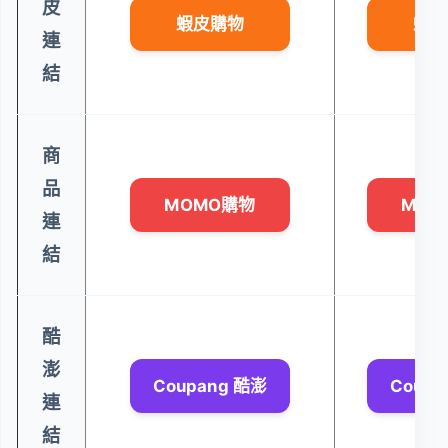
皮
蝦皮購物
蝦皮
連
結
商
品
MOMO購物
MOM
連
結
酷
澎
Coupang 酷澎
Coupa
連
結