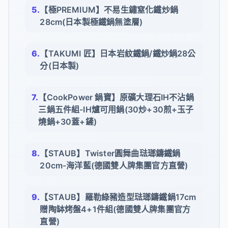
【極PREMIUM】不易生鏽窒化鐵炒鍋
28cm(日本製極鐵鍋無塗層)
【TAKUMI 匠】日本岩紋鐵鍋/鐵炒鍋28公
分(日本製)
【CookPower 鍋寶】原礦大理石IH不沾鍋
三鍋五件組-IH爐可用鍋(30炒+30煎+玉子
燒鍋+30蓋+鏟)
【STAUB】Twister圓舞曲琺瑯鑄鐵鍋
20cm-海洋藍(德國雙人牌集團官方直營)
【STAUB】羅勒綠豬造型琺瑯鑄鐵鍋17cm
贈陶缽烤盤4+1件組(德國雙人牌集團官方
直營)