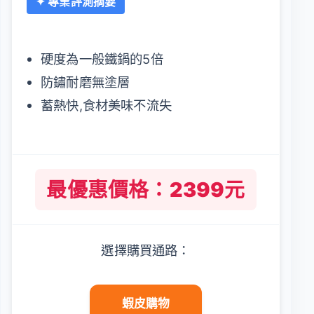
✦ 專業評測摘要
硬度為一般鐵鍋的5倍
防鏽耐磨無塗層
蓄熱快,食材美味不流失
最優惠價格：2399元
選擇購買通路：
蝦皮購物