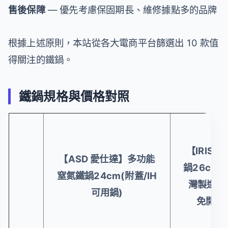
售後保障
— 優先考慮保固期長、維修據點多的品牌
根據上述原則，本站從各大電商平台篩選出 10 款值
得關注的鐵鍋。
鐵鍋規格與價格對照
【IRIS
【ASD 愛仕達】多功能
鍋26cm S
窒氮鐵鍋24cm(附蓋/IH
灣製造 平
可用鍋)
免開鍋 