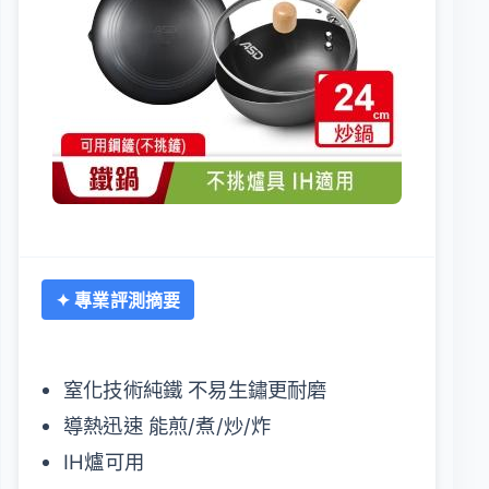
✦ 專業評測摘要
窒化技術純鐵 不易生鏽更耐磨
導熱迅速 能煎/煮/炒/炸
IH爐可用