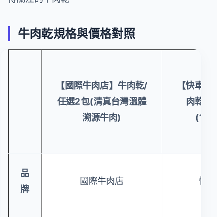
牛肉乾規格與價格對照
【國際牛肉店】牛肉乾/
【快車肉
任選2包(清真台灣溫體
肉乾-不
溯源牛肉)
(180
品
國際牛肉店
快車
牌