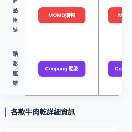
商
品
MOMO購物
MOM
連
結
酷
澎
Coupang 酷澎
Coupa
連
結
各款牛肉乾詳細資訊