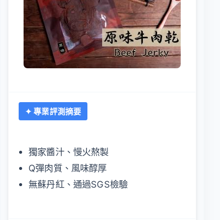
✦ 專業評測摘要
獨家醬汁、慢火熬製
Q彈肉質、風味醇厚
無蘇丹紅、通過SGS檢驗