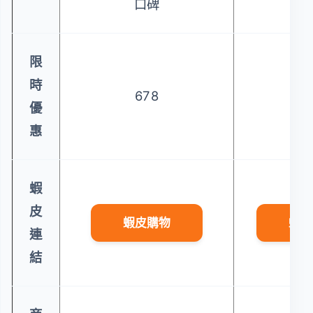
口碑
限
時
678
2
優
惠
蝦
皮
蝦皮購物
蝦皮
連
結