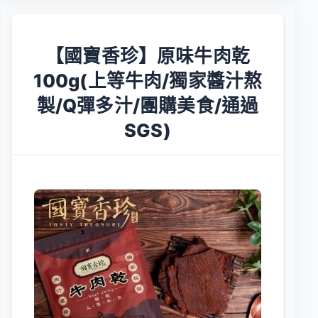
【國寶香珍】原味牛肉乾
100g(上等牛肉/獨家醬汁熬
製/Q彈多汁/團購美食/通過
SGS)