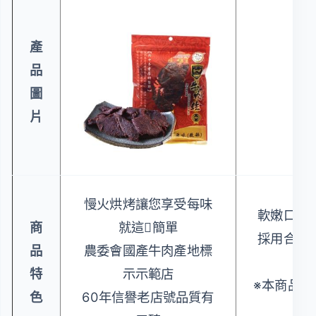
產
品
圖
片
慢火烘烤讓您享受每味
軟嫩口感
商
就這簡單
採用合格
品
農委會國產牛肉產地標
特
示示範店
※本商品不
色
60年信譽老店號品質有
謝