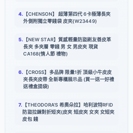
【CHENSON】 超薄第四代 6卡極薄長夾
外側附獨立零錢袋 皮夾(W23449)
【NEW STAR】質感輕量防盜刷友善皮革
長夾 多夾層 零錢 男 女 男皮夾 現貨
CA168(情人節 禮物)
【CROSS】多品牌 限量1折 頂級小牛皮皮
夾長夾皮帶 全新專櫃展示品 (買一送一好禮
送禮盒提袋)
【THEODORA’S 希奧朵拉】哈利波特RFID
防盜拉鍊對折短夾(皮夾 短皮夾 女夾 女短夾
皮包 錢