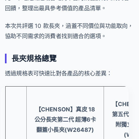
回饋，整理出最具參考價值的產品清單。
本次共評選 10 款長夾，涵蓋不同價位與功能取向，
協助不同需求的消費者找到適合的選項。
長夾規格總覽
透過規格表可快速比對各產品的核心差異：
【CHENS
【CHENSON】真皮 18
第五代 11
公分長夾第二代 超薄6卡
附獨立零
翻蓋小長夾(W26487)
(W25