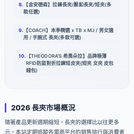
【金安德森】拉鍊長夾/壓釦長夾/短夾(多
款任選)
【COACH】本季精選 x TB x MJ / 男女適
用 / 手腕式 長夾(多款可選)
【THEODORA’S 希奧朵拉】品牌極薄
RFID防盜對折拉鍊短皮夾(短夾 女夾 皮包
錢包)
2026 長夾市場概況
隨著產品更新週期縮短，長夾的選擇比以往更多
元。本站定期追蹤各電商平台的銷售排行與消費者