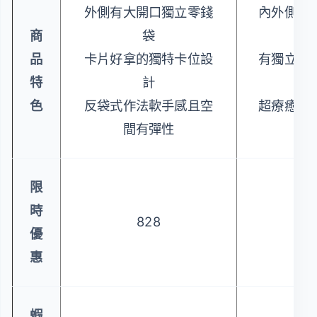
外側有大開口獨立零錢
內外側皆
商
袋
品
卡片好拿的獨特卡位設
有獨立式
特
計
色
反袋式作法軟手感且空
超療癒的
間有彈性
限
時
828
8
優
惠
蝦