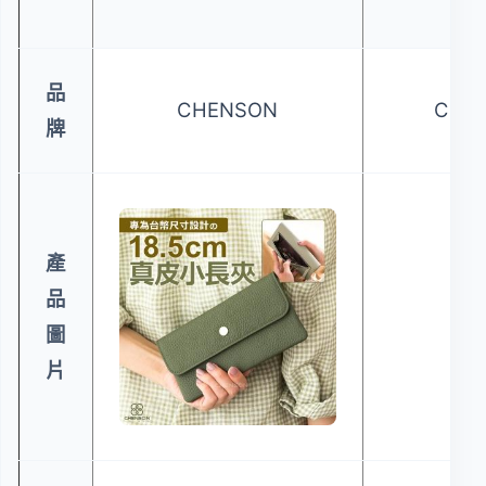
品
CHENSON
CHE
牌
產
品
圖
片