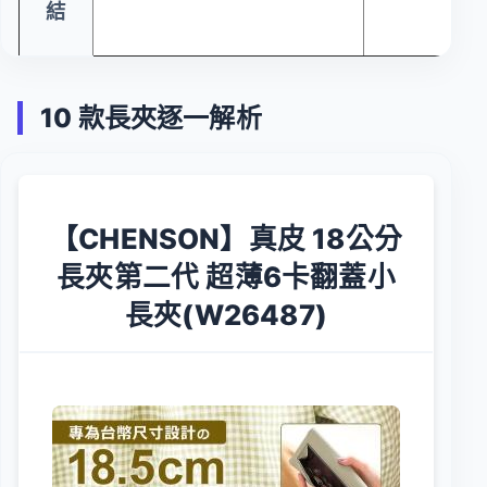
結
10 款長夾逐一解析
【CHENSON】真皮 18公分
長夾第二代 超薄6卡翻蓋小
長夾(W26487)