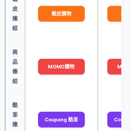
皮
蝦皮購物
蝦皮
連
結
商
品
MOMO購物
MOM
連
結
酷
澎
Coupang 酷澎
Coupa
連