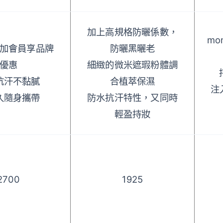
加上高規格防曬係數，
mo
加會員享品牌
防曬黑曬老
優惠
細緻的微米遮瑕粉體調
抗汗不黏膩
合植萃保濕
注
久隨身攜帶
防水抗汗特性，又同時
輕盈持妝
2700
1925