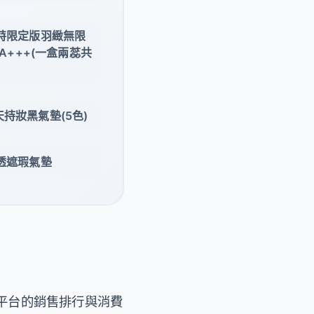
波特限定版羽緻無限
PA+++(一盒兩蕊共
天持妝黑氣墊(5色)
晶透遮瑕氣墊
平台的銷售排行與消費