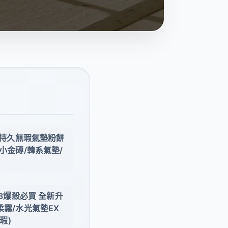
絕對持久無瑕氣墊粉餅
 小金磚/韓系氣墊/
18爆殺必買 全新升
柔霧/水光氣墊EX
瑕)