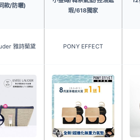
小金磚/韓系氣墊/控油遮
1
U同款/防曬)
瑕/618獨家
auder 雅詩蘭黛
PONY EFFECT