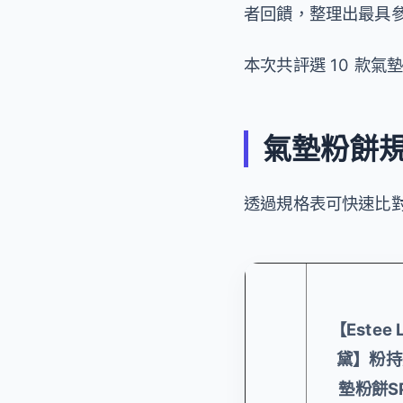
者回饋，整理出最具
本次共評選 10 款
氣墊粉餅
透過規格表可快速比
【Estee 
黛】粉持
墊粉餅S