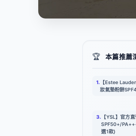
🏆
本篇推薦清單
【Estee La
妝氣墊粉餅SPF4
【YSL】官方
SPF50+/PA+
選1款)