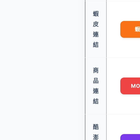
蝦
皮
蝦
連
結
商
品
M
連
結
酷
澎