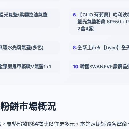
C】啞光氣墊/柔霧控油氣墊
【CLIO 珂莉奧】哈利
緞光氣墊粉餅 SPF50+ 
2盒4蕊)
C】無瑕水光粉氣墊(多色)
全新上市★【fwee】全
l黃金膠原馬甲緊緻V氣墊1+1
韓國SWANEVE黑鑽
氣墊粉餅市場概況
短，氣墊粉餅的選擇比以往更多元。本站定期追蹤各電商