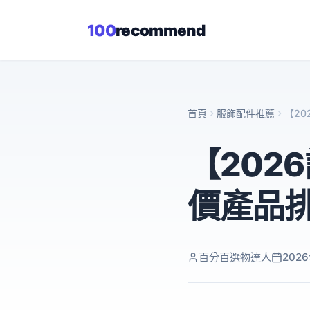
100
recommend
首頁
服飾配件推薦
【2
【202
價產品
百分百選物達人
202