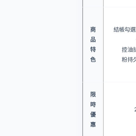
商
結帳勾選
品
特
控油
色
粉持
限
時
優
惠