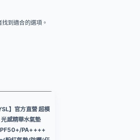
者找到適合的選項。
【LANEIGE 蘭芝】
YSL】官方直營 超模
★618爆殺必買 全新
光感精華水氣墊
升級★官方直營 Neo
PF50+/PA++++
雙效柔霧/水光氣墊