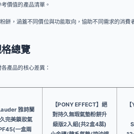
參考價值的產品清單。
氣墊粉餅，涵蓋不同價位與功能取向，協助不同需求的消費
規格總覽
對各產品的核心差異：
【PONY EFFECT】絕
【
Lauder 雅詩蘭
對持久無瑕氣墊粉餅升
久完美鎖妝氣
級版2入組(共2盒4蕊)
S
PF45(一盒兩