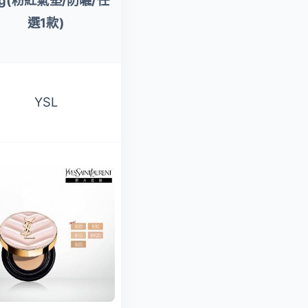
2g(粉紅氣墊/防曬/任
EX 15g*2(1盒2蕊 小
選1款)
方塊 遮瑕)
YSL
LANEIGE 蘭芝