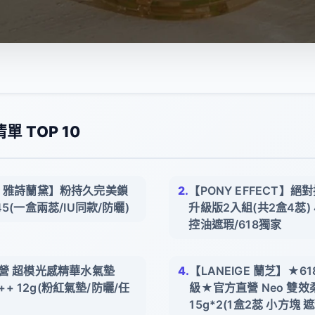
 TOP 10
uder 雅詩蘭黛】粉持久完美鎖
【PONY EFFECT】
5(一盒兩蕊/IU同款/防曬)
升級版2入組(共2盒4蕊)
控油遮瑕/618獨家
直營 超模光感精華水氣墊
【LANEIGE 蘭芝】★6
+++ 12g(粉紅氣墊/防曬/任
級★官方直營 Neo 雙效
15g*2(1盒2蕊 小方塊 遮