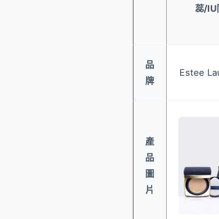
蕊/I
品
Estee L
牌
產
品
圖
片