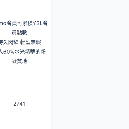
mo會員可累積YSL會
添加玻尿酸 服貼、持
員點數
久
持久閃耀 輕盈無瑕
高度遮瑕 控油抗汗
入60%水光精華的粉
保濕透亮 輕盈貼膚
凝質地
2741
1005