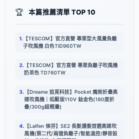
🏆
本篇推薦清單 TOP 10
【TESCOM】官方直營 專業型大風量負離
子吹風機 白色TID960TW
【TESCOM】官方直營 專業負離子吹風機
奶茶色 TD760TW
【Dreame 追覓科技】Pocket 魔術折疊高
速吹風機｜低壓版110V 鈦金色(180度折
疊/300g超輕量)
【Laifen 徠芬】SE2 長髮護髮首選高速吹
風機(第二代/兩億負離子/智能溫控/靜音設