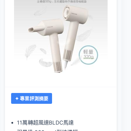
✦ 專業評測摘要
11萬轉超風速BLDC馬達