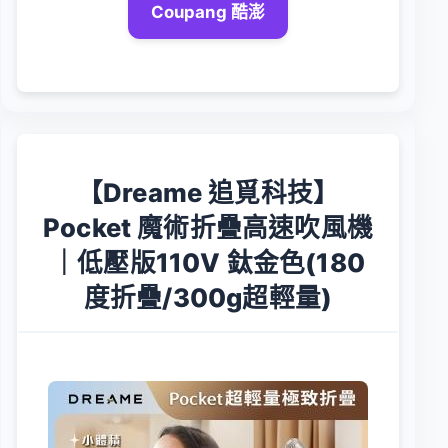
Coupang 酷澎
【Dreame 追覓科技】
Pocket 魔術折疊高速吹風機
｜低壓版110V 鈦金色(180
度折疊/300g超輕量)