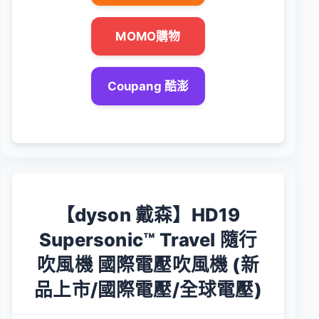
MOMO購物
Coupang 酷澎
【dyson 戴森】HD19
Supersonic™ Travel 隨行
吹風機 國際電壓吹風機 (新
品上市/國際電壓/全球電壓)