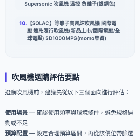
Supersonic 吹風機 溫控 負離子(銀銅色)
【SOLAC】等離子高風速吹風機 國際電
壓 速乾隨行吹風機(新品上市/國際電壓/全
球電壓) SD1000MPG(momo集資)
吹風機選購評估要點
選購吹風機前，建議先從以下三個面向進行評估：
使用場景
— 確認使用頻率與環境條件，避免規格過
剩或不足
預算配置
— 設定合理預算區間，再從該價位帶篩選