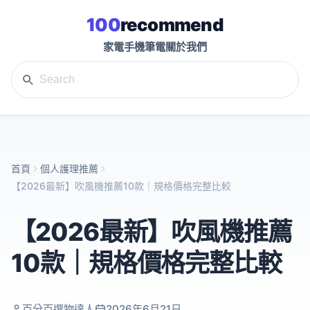
100
recommend
家電
手機
筆電
關於我們
首頁
個人護理推薦
【2026最新】吹風機推薦10款｜規格價格完整比較
【2026最新】吹風機推薦
10款｜規格價格完整比較
百分百選物達人
2026年6月21日