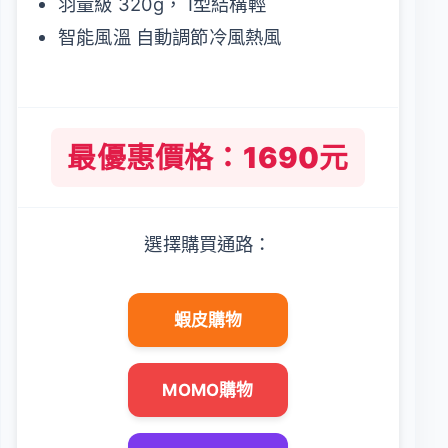
羽量級 320g， I型結構輕
智能風溫 自動調節冷風熱風
最優惠價格：1690元
選擇購買通路：
蝦皮購物
MOMO購物