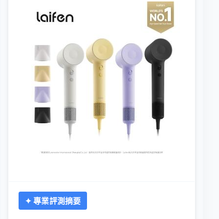
✦ 專業評測摘要