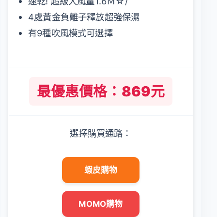
速乾! 超級大風量1.6Ｍ☆/
4處黃金負離子釋放超強保濕
有9種吹風模式可選擇
最優惠價格：869元
選擇購買通路：
蝦皮購物
MOMO購物