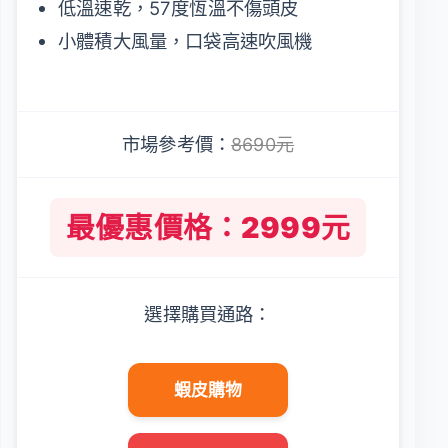
低溫速乾，57度恆溫不傷頭皮
小體積大風量，口袋高速吹風機
市場參考價：
8690元
最優惠價格：2999元
選擇購買通路：
蝦皮購物