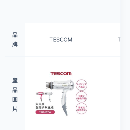
品
TESCOM
TES
牌
產
品
圖
片