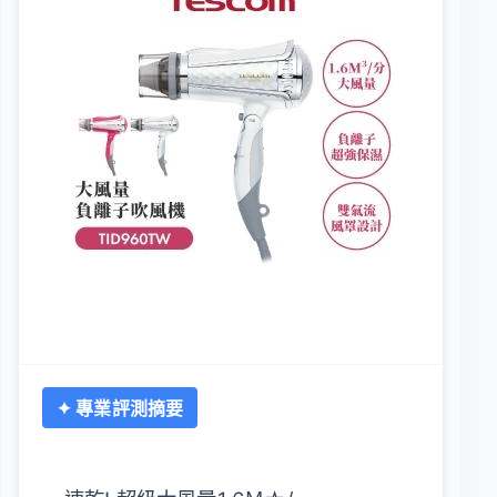
✦ 專業評測摘要