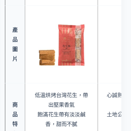
產
品
圖
片
低溫烘烤台灣花生，帶
心誠則靈
商
出堅果香氣
想
品
飽滿花生帶有淡淡鹹
土地公的
特
香，甜而不膩
選