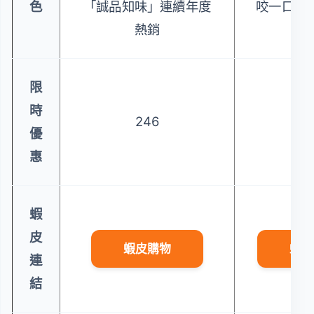
色
「誠品知味」連續年度
咬一口嘴
熱銷
濃
限
時
246
1
優
惠
蝦
皮
蝦皮購物
蝦皮
連
結