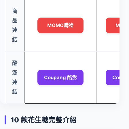
商
品
MOMO購物
MOM
連
結
酷
澎
Coupang 酷澎
Coupa
連
結
10 款花生糖完整介紹