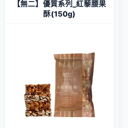
【無二】優質系列_紅藜腰果
酥(150g)