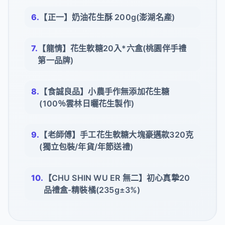
【正一】奶油花生酥 200g(澎湖名產)
【龍情】花生軟糖20入*六盒(桃園伴手禮
第一品牌)
【食誠良品】小農手作無添加花生糖
(100％雲林日曬花生製作)
【老師傅】手工花生軟糖大塊豪邁款320克
(獨立包裝/年貨/年節送禮)
【CHU SHIN WU ER 無二】初心真摯20
品禮盒-精裝橘(235g±3%)