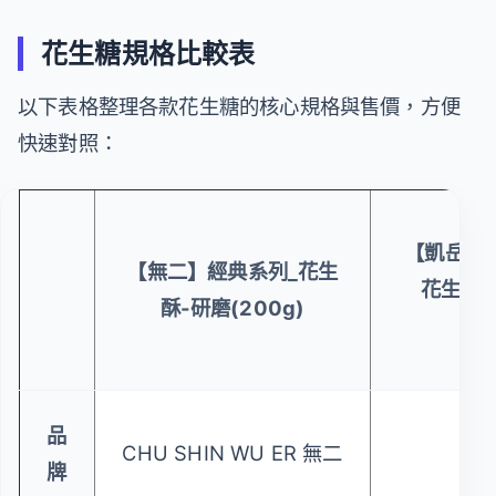
花生糖規格比較表
以下表格整理各款花生糖的核心規格與售價，方便
快速對照：
【凱岳】
【無二】經典系列_花生
花生糖/
酥-研磨(200g)
(15
品
CHU SHIN WU ER 無二
凱
牌