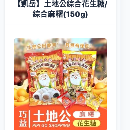
【凱岳】土地公綜合花生糖/
綜合麻糬(150g)