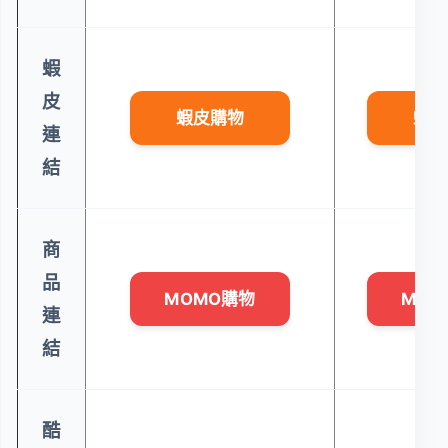
蝦
皮
蝦皮購物
蝦皮
連
結
商
品
MOMO購物
MOM
連
結
酷