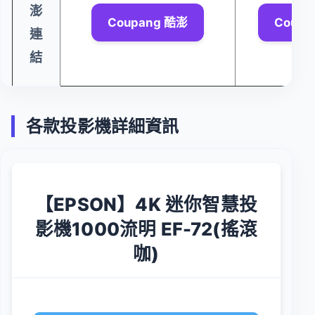
澎
Coupang 酷澎
Coupa
連
結
各款投影機詳細資訊
【EPSON】4K 迷你智慧投
影機1000流明 EF-72(搖滾
咖)