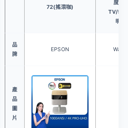
度/An
72(搖滾咖)
TV/50
明/1
品
EPSON
Wanb
牌
產
品
圖
片