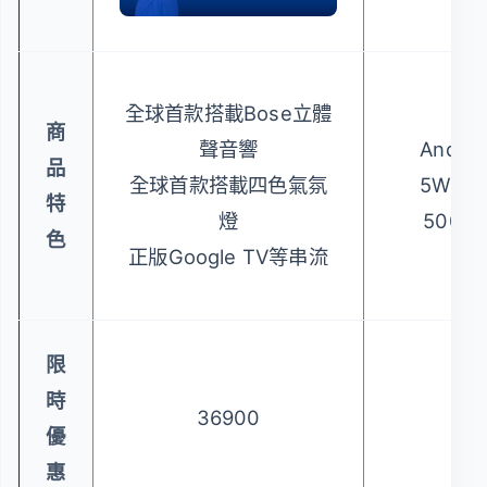
全球首款搭載Bose立體
商
聲音響
Androi
品
全球首款搭載四色氣氛
5W*2
特
燈
500A
色
正版Google TV等串流
限
時
36900
54
優
惠