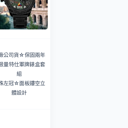
廠公司貨☆保固兩年
隨身充實知識，真方
限量特仕軍牌錶盒套
便!
組
即買即看，免運省荷
殊左冠☆面板鏤空立
包!
體設計
熱門好書不漏看