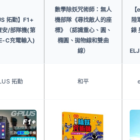
數學除妖咒術師：無人
【e
US 拓勤】F1+
機部隊《尋找敵人的座
陸
資安/部隊機(第
標》（認識重心、圓、
錶 
E-C充電輸入)
橢圓、拋物線和雙曲
線）
EL
LUS 拓勤
和平