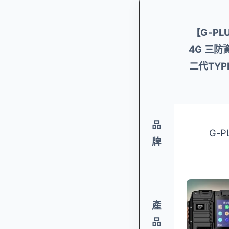
【G-PL
4G 三防
二代TYP
品
G-P
牌
產
品