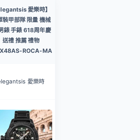
legantsis 愛樂時】
【momoBOOK】抗
軍裝甲部隊 限量 機械
戰時期國軍機械化／
男錶 手錶 618周年慶
裝甲部隊畫史（中國
送禮 推薦 禮物
站區之部）1929〜
JX48AS-ROCA-MA
1945(電子書)
elegantsis 愛樂時
momoBOOK