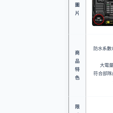
圖
片
防水系數I
商
品
大電量
特
符合部隊
色
限