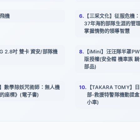
飛機
【三采文化】征服危機：
37年海豹部隊生涯的管
掌握情勢的領導智慧
G 2.8吋 雙卡 資安/部隊機
【iMini】汪汪隊半罩PW
版授權(安全帽 機車族 騎
部品)
OK】數學除妖咒術師：無人機
【TAKARA TOMY】日本 
的座標》(電子書)
部-救援特警隊機動提盒(T
小車)