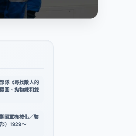
部隊《尋找敵人的
橢圓、拋物線和雙
時期國軍機械化／裝
）1929〜