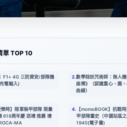
 TOP 10
勤】F1+ 4G 三防資安/部隊機
數學除妖咒術師：無人機
C充電輸入)
座標》（認識重心、圓、
曲線）
is 愛樂時】陸軍裝甲部隊 限量
【momoBOOK】抗戰
 618周年慶 送禮 推薦 禮
甲部隊畫史（中國站區之部
-ROCA-MA
1945(電子書)