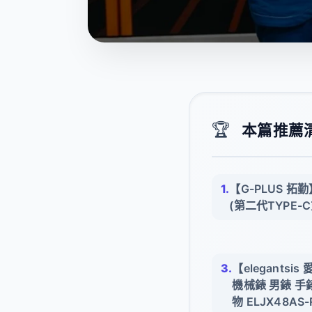
🏆
本篇推薦清單
【G-PLUS 拓
(第二代TYPE-
【elegants
機械錶 男錶 手錶
物 ELJX48AS