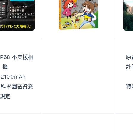
P68 不支援相
原
機
計
2100mAh
/科學園區資安
特
規定