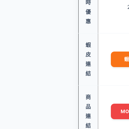
時
優
惠
蝦
皮
蝦
連
結
商
品
M
連
結