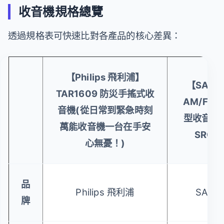
收音機規格總覽
透過規格表可快速比對各產品的核心差異：
【Philips 飛利浦】
【SANS
TAR1609 防災手搖式收
AM/FM
音機(從日常到緊急時刻
型收音機 
萬能收音機一台在手安
SRO-R
心無憂！)
品
Philips 飛利浦
SANS
牌