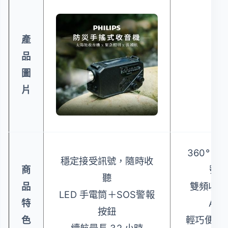
產
品
圖
片
360° 
穩定接受訊號，隨時收
商
號更
聽
品
雙頻收音 
LED 手電筒＋SOS警報
特
AM
按鈕
色
輕巧便攜