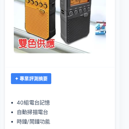
✦ 專業評測摘要
40組電台記憶
自動掃描電台
時鐘/鬧鐘功能