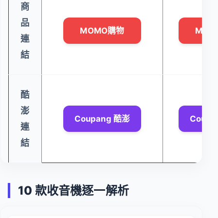
商
品
MOMO購物
MOM
連
結
酷
澎
Coupang 酷澎
Coupa
連
結
10 款收音機逐一解析