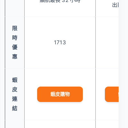
續航最長 32 小時
出聽廣
限
時
1713
6
優
惠
蝦
皮
蝦皮購物
蝦皮
連
結