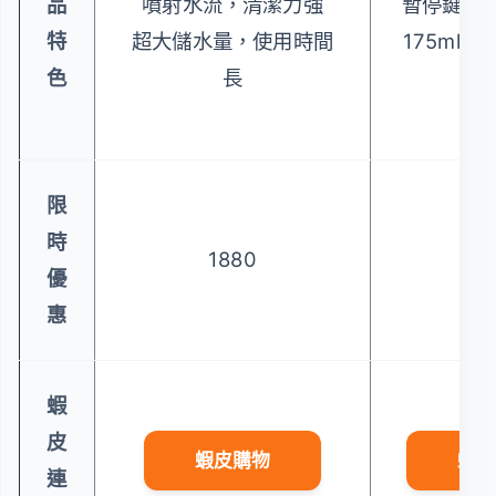
品
噴射水流，清潔力強
暫停鍵 靈
特
超大儲水量，使用時間
175ml水
色
長
設
限
時
1880
8
優
惠
蝦
皮
蝦皮購物
蝦皮
連