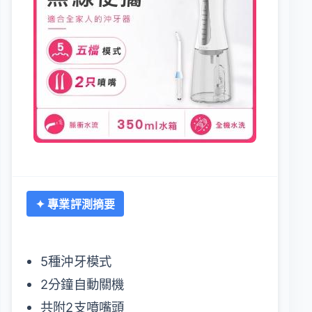
✦ 專業評測摘要
5種沖牙模式
2分鐘自動關機
共附2支噴嘴頭