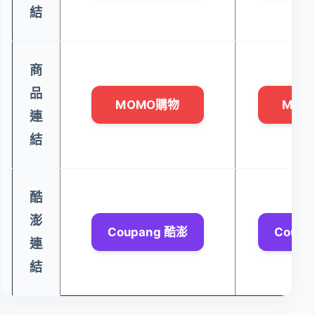
結
商
品
MOMO購物
MOM
連
結
酷
澎
Coupang 酷澎
Coupa
連
結