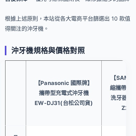
根據上述原則，本站從各大電商平台篩選出 10 款值
得關注的沖牙機。
沖牙機規格與價格對照
【SAMP
【Panasonic 國際牌】
縮攜帶型電
攜帶型充電式沖牙機
洗牙器/沖
EW-DJ31(台松公司貨)
Z250