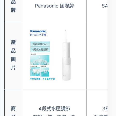
品
Panasonic 國際牌
SAMP
牌
產
品
圖
片
商
4段式水壓調節
3種沖