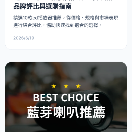
品牌評比與選購指南
精選10款cd播放器推薦，從價格、規格與市場表現
進行綜合評比，協助快速找到適合的選擇。
2026/6/19