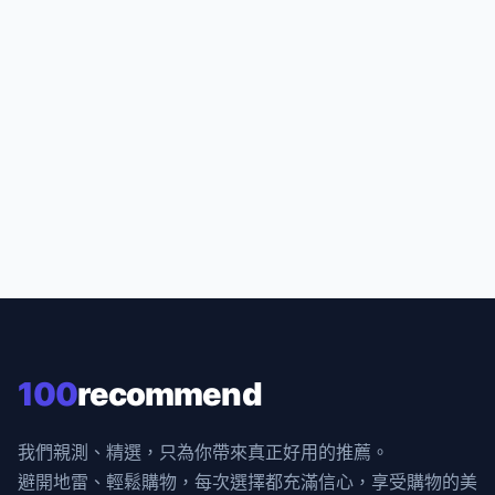
100
recommend
我們親測、精選，只為你帶來真正好用的推薦。
避開地雷、輕鬆購物，每次選擇都充滿信心，享受購物的美