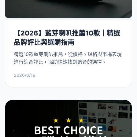
【2026】藍芽喇叭推薦10款｜精選
品牌評比與選購指南
精選10款藍芽喇叭推薦，從價格、規格與市場表現
進行綜合評比，協助快速找到適合的選擇。
2026/6/19