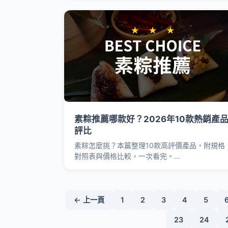
素粽推薦哪款好？2026年10款熱銷產
評比
素粽怎麼挑？本篇整理10款高評價產品，附規格
對照表與價格比較，一次看完。...
← 上一頁
1
2
3
4
5
23
24