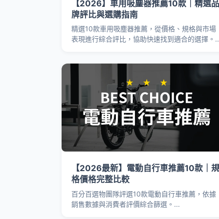
【2026】車用吸塵器推薦10款｜精選
牌評比與選購指南
精選10款車用吸塵器推薦，從價格、規格與市場
表現進行綜合評比，協助快速找到適合的選擇。..
【2026最新】電動自行車推薦10款｜
格價格完整比較
百分百選物團隊評選10款電動自行車推薦，依據
銷售數據與消費者評價綜合篩選。...