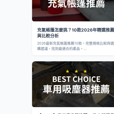
充氣帳篷怎麼挑？10款2026年精選推
與比較分析
2026最新充氣帳篷推薦10款，完整規格比較與選
購建議，找到最適合的產品。...