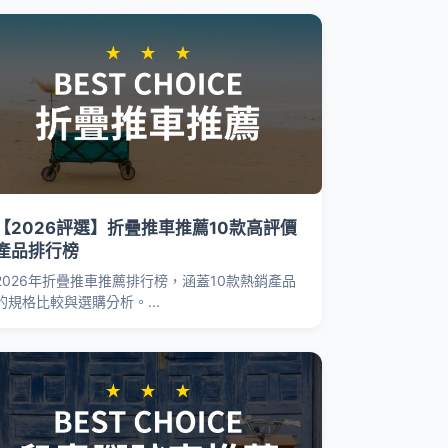
【2026評選】折疊推車推薦10款高評價
產品排行榜
2026年折疊推車推薦排行榜，涵蓋10款熱銷產品
的規格比較與選購分析。...