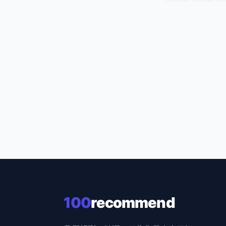
100
recommend