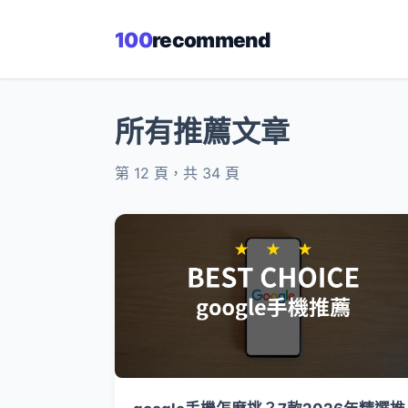
100
recommend
所有推薦文章
第 12 頁，共 34 頁