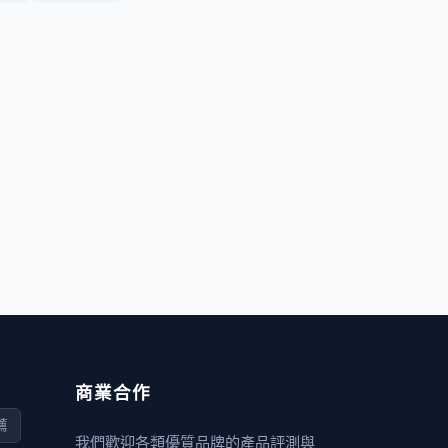
商業合作
薦
我們歡迎各類優質品牌的產品評測與