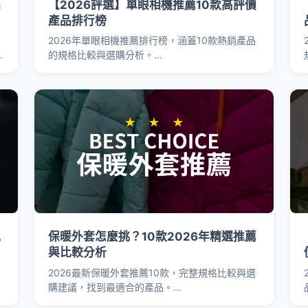
品
【2026評選】單眼相機推薦10款高評價
產品排行榜
2026年單眼相機推薦排行榜，涵蓋10款熱銷產品
.
的規格比較與選購分析。...
規
保暖外套怎麼挑？10款2026年精選推薦
與比較分析
2026最新保暖外套推薦10款，完整規格比較與選
購建議，找到最適合的產品。...