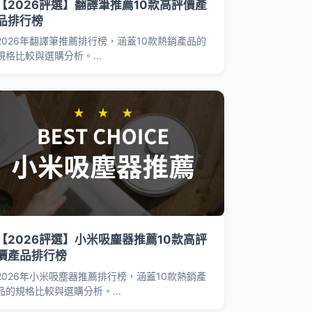
【2026評選】翻譯筆推薦10款高評價產
品排行榜
2026年翻譯筆推薦排行榜，涵蓋10款熱銷產品的
規格比較與選購分析。...
【2026評選】小米吸塵器推薦10款高評
價產品排行榜
2026年小米吸塵器推薦排行榜，涵蓋10款熱銷產
品的規格比較與選購分析。...