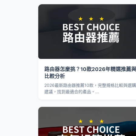
路由器怎麼挑？10款2026年精選推薦
比較分析
2026最新路由器推薦10款，完整規格比較與選購
建議，找到最適合的產品。...