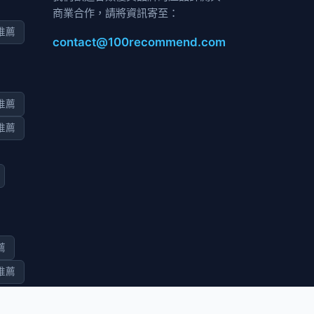
商業合作，請將資訊寄至：
推薦
contact@100recommend.com
推薦
推薦
薦
推薦