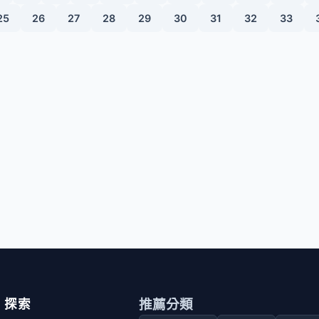
25
26
27
28
29
30
31
32
33
探索
推薦分類