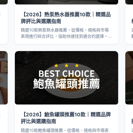
評
【2026】熱泵熱水器推薦10款｜精選品
牌評比與選購指南
精選10款熱泵熱水器推薦，從價格、規格與市場
表現進行綜合評比，協助快速找到適合的選擇。...
產
【2026】鮑魚罐頭推薦10款｜精選品牌
評比與選購指南
精選10款鮑魚罐頭推薦，從價格、規格與市場表