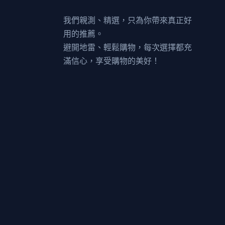
我們親測、精選，只為你帶來真正好
用的推薦。
避開地雷、輕鬆購物，每次選擇都充
滿信心，享受購物的美好！