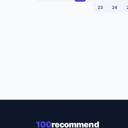
23
24
100
recommend