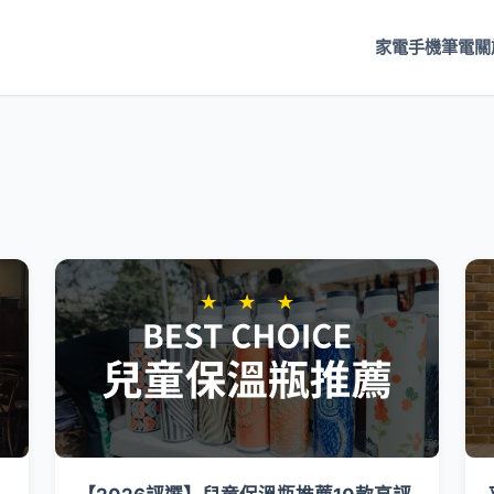
家電
手機
筆電
關