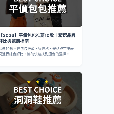
【2026】平價包包推薦10款｜精選品牌
評比與選購指南
精選10款平價包包推薦，從價格、規格與市場表
現進行綜合評比，協助快速找到適合的選擇。...