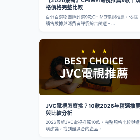
【2026最新】CHIMEI電視推薦9款｜
格價格完整比較
百分百選物團隊評選9款CHIMEI電視推薦，依據
銷售數據與消費者評價綜合篩選。...
JVC電視怎麼挑？10款2026年精選推
與比較分析
2026最新JVC電視推薦10款，完整規格比較與選
購建議，找到最適合的產品。...