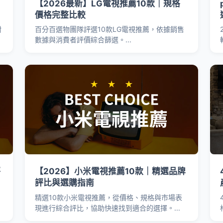
【2026最新】LG電視推薦10款｜規格
價格完整比較
附
百分百選物團隊評選10款LG電視推薦，依據銷售
數據與消費者評價綜合篩選。...
評
【2026】小米電視推薦10款｜精選品牌
評比與選購指南
精選10款小米電視推薦，從價格、規格與市場表
現進行綜合評比，協助快速找到適合的選擇。...