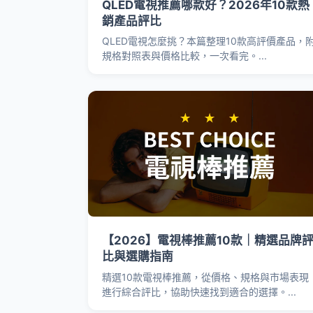
QLED電視推薦哪款好？2026年10款熱
銷產品評比
QLED電視怎麼挑？本篇整理10款高評價產品，
規格對照表與價格比較，一次看完。...
【2026】電視棒推薦10款｜精選品牌
比與選購指南
精選10款電視棒推薦，從價格、規格與市場表現
進行綜合評比，協助快速找到適合的選擇。...