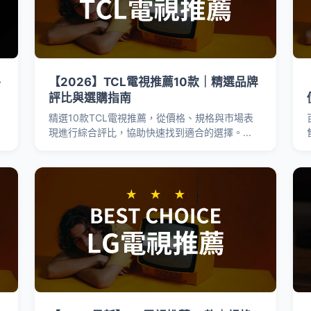
格
【2026】TCL電視推薦10款｜精選品牌
評比與選購指南
精選10款TCL電視推薦，從價格、規格與市場表
現進行綜合評比，協助快速找到適合的選擇。...