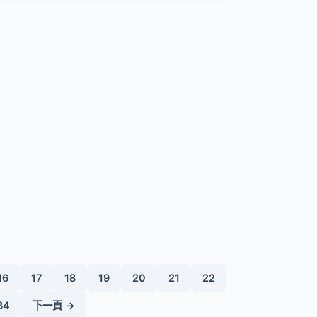
16
17
18
19
20
21
22
34
下一頁 →