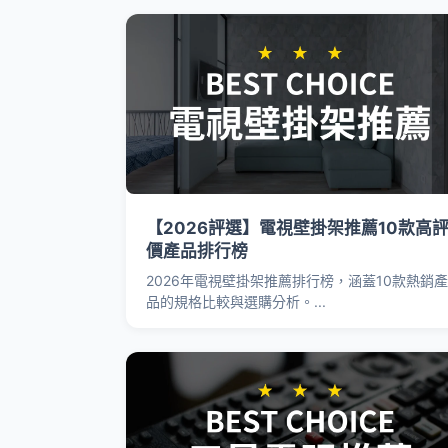
【2026評選】電視壁掛架推薦10款高
價產品排行榜
2026年電視壁掛架推薦排行榜，涵蓋10款熱銷產
品的規格比較與選購分析。...