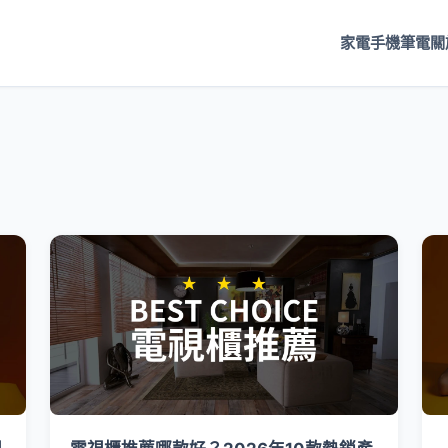
家電
手機
筆電
關