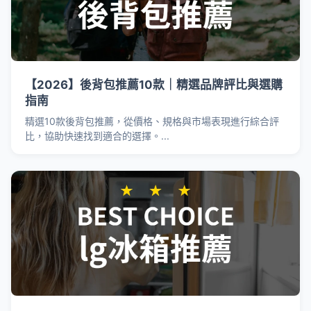
【2026】後背包推薦10款｜精選品牌評比與選購
指南
精選10款後背包推薦，從價格、規格與市場表現進行綜合評
比，協助快速找到適合的選擇。...