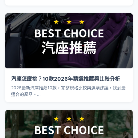
汽座怎麼挑？10款2026年精選推薦與比較分析
2026最新汽座推薦10款，完整規格比較與選購建議，找到最
適合的產品。...