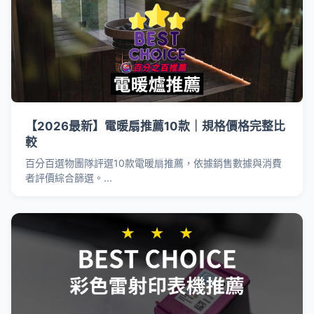
【2026最新】電暖扇推薦10款｜規格價格完整比
較
百分百選物團隊評選10款電暖扇推薦，依據銷售數據與消費
者評價綜合篩選。...