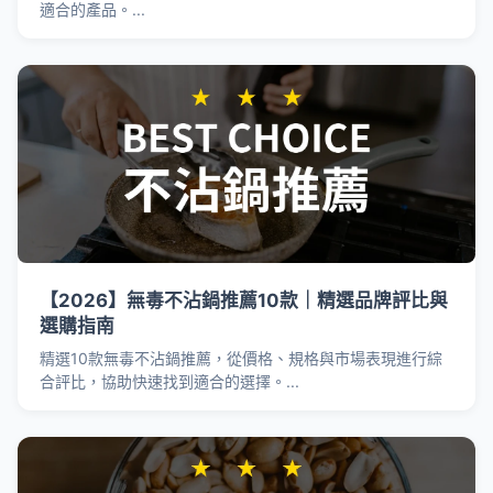
適合的產品。...
【2026】無毒不沾鍋推薦10款｜精選品牌評比與
選購指南
精選10款無毒不沾鍋推薦，從價格、規格與市場表現進行綜
合評比，協助快速找到適合的選擇。...