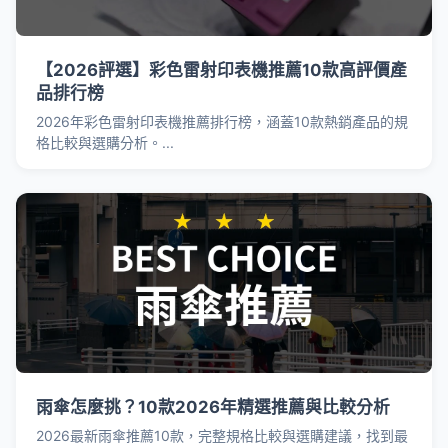
【2026評選】彩色雷射印表機推薦10款高評價產
品排行榜
2026年彩色雷射印表機推薦排行榜，涵蓋10款熱銷產品的規
格比較與選購分析。...
雨傘怎麼挑？10款2026年精選推薦與比較分析
2026最新雨傘推薦10款，完整規格比較與選購建議，找到最