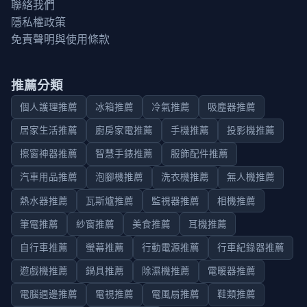
聯絡我們
隱私權政策
免責聲明與使用條款
推薦分類
個人護理推薦
冰箱推薦
冷氣推薦
吸塵器推薦
居家生活推薦
廚房家電推薦
手機推薦
投影機推薦
擦窗神器推薦
智慧手錶推薦
服飾配件推薦
汽車用品推薦
泡腳機推薦
洗衣機推薦
無人機推薦
熱水器推薦
瓦斯爐推薦
監視器推薦
相機推薦
筆電推薦
紗窗推薦
美食推薦
耳機推薦
自行車推薦
螢幕推薦
行動電源推薦
行車紀錄器推薦
遊戲機推薦
鍋具推薦
除濕機推薦
電暖器推薦
電腦週邊推薦
電視推薦
電風扇推薦
鞋類推薦