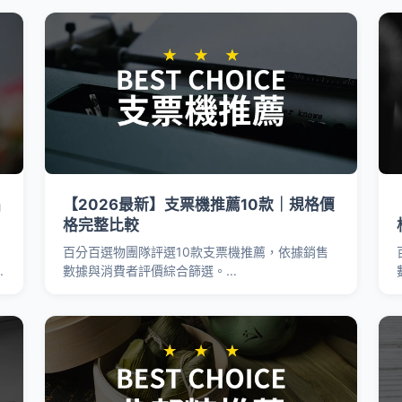
品
【2026最新】支票機推薦10款｜規格價
格完整比較
百分百選物團隊評選10款支票機推薦，依據銷售
.
數據與消費者評價綜合篩選。...