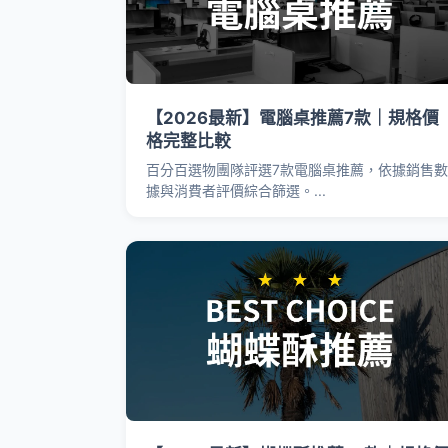
【2026最新】電腦桌推薦7款｜規格價
格完整比較
百分百選物團隊評選7款電腦桌推薦，依據銷售數
據與消費者評價綜合篩選。...