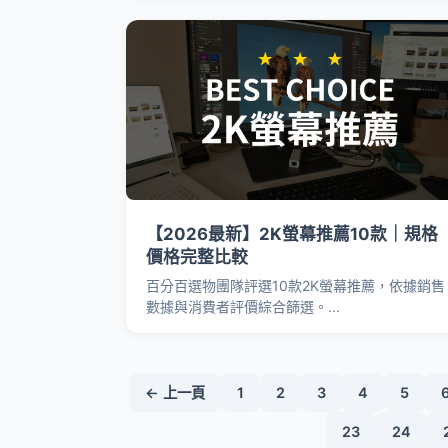
【2026最新】2K螢幕推薦10款｜規格
價格完整比較
百分百選物團隊評選10款2K螢幕推薦，依據銷售
數據與消費者評價綜合篩選。...
← 上一頁
1
2
3
4
5
23
24