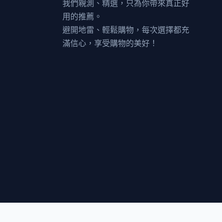
我們親測、精選，只為你帶來真正好
用的推薦。
避開地雷、輕鬆購物，每次選擇都充
滿信心，享受購物的美好！