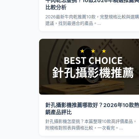
牛肉乾怎麼挑？10款2026年精選推薦
比較分析
2026最新牛肉乾推薦10款，完整規格比較與選購
建議，找到最適合的產品。...
針孔攝影機推薦哪款好？2026年10款
銷產品評比
針孔攝影機怎麼挑？本篇整理10款高評價產品，
附規格對照表與價格比較，一次看完。...