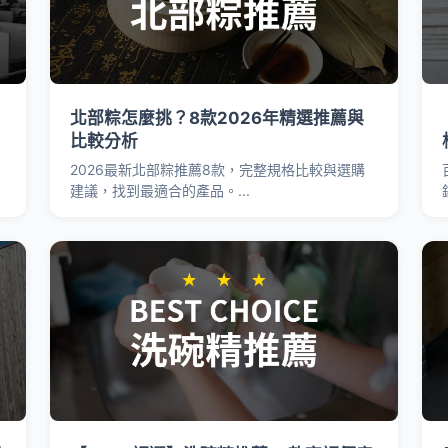
北部粽怎麼挑？8款2026年精選推薦與
比較分析
2026最新北部粽推薦8款，完整規格比較與選購
建議，找到最適合的產品。...