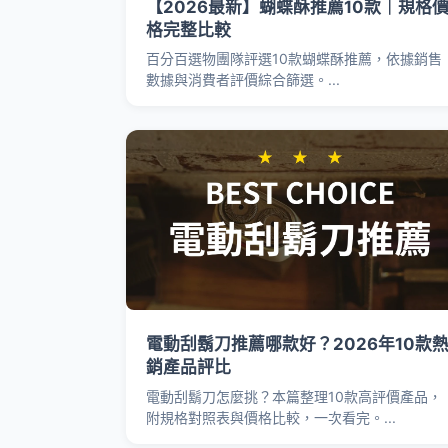
【2026最新】蝴蝶酥推薦10款｜規格
格完整比較
百分百選物團隊評選10款蝴蝶酥推薦，依據銷售
數據與消費者評價綜合篩選。...
電動刮鬍刀推薦哪款好？2026年10款
銷產品評比
電動刮鬍刀怎麼挑？本篇整理10款高評價產品，
附規格對照表與價格比較，一次看完。...