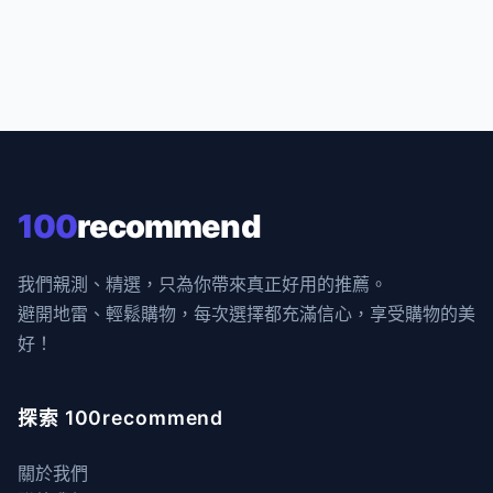
100
recommend
我們親測、精選，只為你帶來真正好用的推薦。
避開地雷、輕鬆購物，每次選擇都充滿信心，享受購物的美
好！
探索 100recommend
關於我們