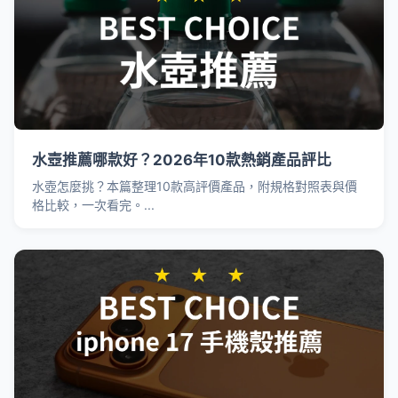
水壺推薦哪款好？2026年10款熱銷產品評比
水壺怎麼挑？本篇整理10款高評價產品，附規格對照表與價
格比較，一次看完。...