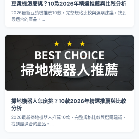
豆漿機怎麼挑？10款2026年精選推薦與比較分析
2026最新豆漿機推薦10款，完整規格比較與選購建議，找到
最適合的產品。...
掃地機器人怎麼挑？10款2026年精選推薦與比較
分析
2026最新掃地機器人推薦10款，完整規格比較與選購建議，
找到最適合的產品。...