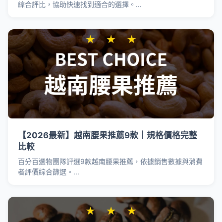
綜合評比，協助快速找到適合的選擇。...
【2026最新】越南腰果推薦9款｜規格價格完整
比較
百分百選物團隊評選9款越南腰果推薦，依據銷售數據與消費
者評價綜合篩選。...