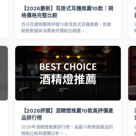
【2026最新】耳掛式耳機推薦10款｜規
格價格完整比較
附
百分百選物團隊評選10款耳掛式耳機推薦，依據
銷售數據與消費者評價綜合篩選。...
薦
【2026評選】酒精燈推薦10款高評價產
品排行榜
2026年酒精燈推薦排行榜，涵蓋10款熱銷產品的
規格比較與選購分析。...