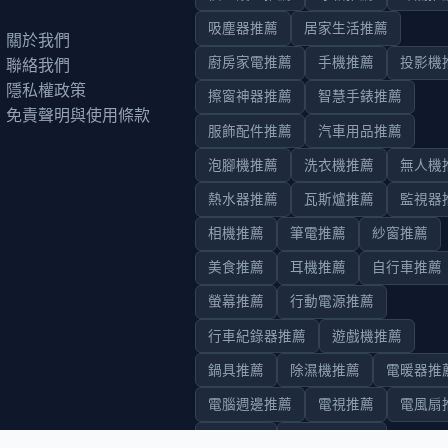
吸塵器推薦
居家生活推薦
關於我們
廚房家電推薦
手機推薦
投影機
聯絡我們
隱私權政策
擦窗神器推薦
智慧手錶推薦
免責聲明與使用條款
服飾配件推薦
汽車用品推薦
泡腳機推薦
洗衣機推薦
無人機
熱水器推薦
瓦斯爐推薦
監視器
相機推薦
筆電推薦
紗窗推薦
美食推薦
耳機推薦
自行車推薦
螢幕推薦
行動電源推薦
行車紀錄器推薦
遊戲機推薦
鍋具推薦
除濕機推薦
電暖器推
電腦週邊推薦
電視推薦
電風扇
鞋類推薦
音響喇叭推薦