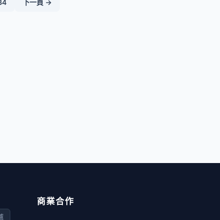
34
下一頁 →
商業合作
薦