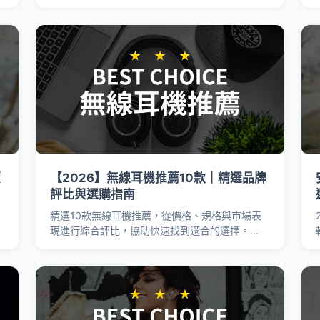
價
【2026】無線耳機推薦10款｜精選品牌
評比與選購指南
精選10款無線耳機推薦，從價格、規格與市場表
現進行綜合評比，協助快速找到適合的選擇。...