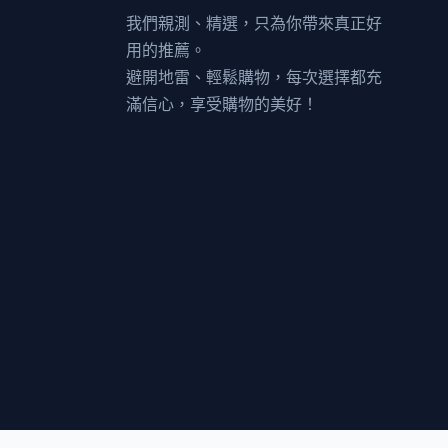
我們親測、精選，只為你帶來真正好
用的推薦。
避開地雷、輕鬆購物，每次選擇都充
滿信心，享受購物的美好！