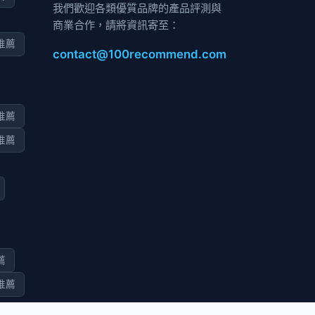
我們歡迎各類優質品牌的產品評測與
商業合作，請將資訊寄至：
推薦
contact@100recommend.com
推薦
推薦
薦
推薦