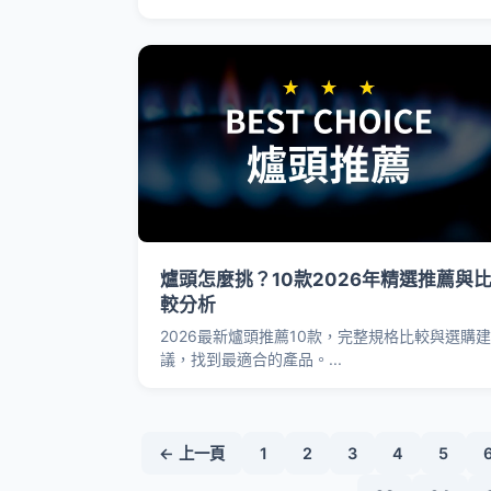
爐頭怎麼挑？10款2026年精選推薦與
較分析
2026最新爐頭推薦10款，完整規格比較與選購建
議，找到最適合的產品。...
← 上一頁
1
2
3
4
5